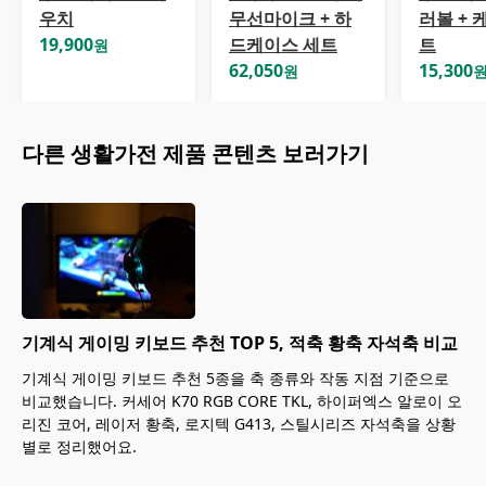
우치
무선마이크 + 하
러볼 + 
19,900
드케이스 세트
트
원
62,050
15,300
원
다른
생활가전
제품 콘텐츠 보러가기
기계식 게이밍 키보드 추천 TOP 5, 적축 황축 자석축 비교
기계식 게이밍 키보드 추천 5종을 축 종류와 작동 지점 기준으로
비교했습니다. 커세어 K70 RGB CORE TKL, 하이퍼엑스 알로이 오
리진 코어, 레이저 황축, 로지텍 G413, 스틸시리즈 자석축을 상황
별로 정리했어요.