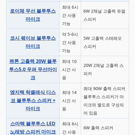
최대 6시
로이체 무선 블루투스
6W 2채널 고출력 듀얼
간 사용
마이크
스피커
가능
약 5-6시
코시 웨이브 블루투스
5W 고출력 스테레오
간 사용
마이크
스피커
가능
펜톤 고출력 20W 블루
최대 10
20W 2채널 고출력 스
투스5.0 우퍼 무선마이
시간 사
피커
크
용
최대 90W 출력 스피커
엠지텍 락클래식 디스
최대 14
블루투스 스피커가 마
코 블루투스 스피커 +
시간 사
이크와 별도로 구성되
마이크
용
어 있음
스마텍 블루투스 LED
최대 6시
6W 출력 스피커
노래방 스피커 마이크
간 사용