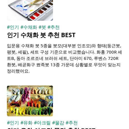
#
인기
#
수채화
#
붓
#
추천
인기 수채화 붓 추천 BEST
입문용 수채화 붓 5종을 붓모(대부분 인조모)와 형태(둥근붓,
평붓, 세필), 세트 구성 기준으로 비교했습니다. 화홍 700R 세
트B, 동아 조르조네 브러쉬 세트, 단아미 670, 루벤스 720R
환붓, 배곧화구 뾰족붓 13종 가운데 상황별로 무엇이 맞는지
정리했어요.
#
인기
#
유화
#
아크릴
#
물감
#
추천