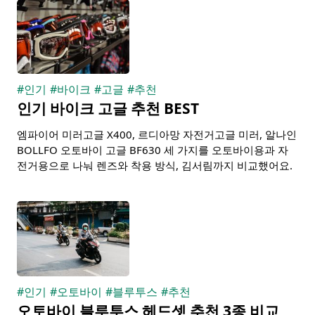
#
인기
#
바이크
#
고글
#
추천
인기 바이크 고글 추천 BEST
엠파이어 미러고글 X400, 르디아망 자전거고글 미러, 알나인
BOLLFO 오토바이 고글 BF630 세 가지를 오토바이용과 자
전거용으로 나눠 렌즈와 착용 방식, 김서림까지 비교했어요.
#
인기
#
오토바이
#
블루투스
#
추천
오토바이 블루투스 헤드셋 추천 3종 비교