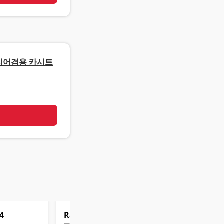
리어겸용 카시트
기
4
Rank
5