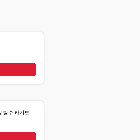
기
엄 방수 카시트
기