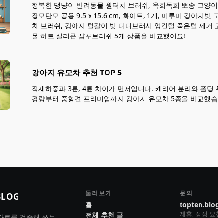
행복한 댕냥이 반려동물 원터치 브러쉬, 옥희독희 뽀송 고양이
장모단모 공용 9.5 x 15.6 cm, 화이트, 1개, 미루미 강아
치 브러쉬, 강아지 털갈이 빗 디디브러시 엉킨털 죽은털 제거 
물 하트 실리콘 샴푸브러쉬 5개 상품을 비교했어요!
강아지 유모차 추천 TOP 5
적재하중과 3륜, 4륜 차이가 먼저입니다. 캐리어 분리와 폴딩
경량부터 중형견 프리미엄까지 강아지 유모차 5종을 비교했습
둘러보기
문의
BLOG
홈
topten.blo
제휴, 정정 
전체 추천 글
자료를 검증해 쓰는