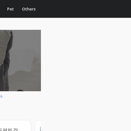
Pet
Others
다.