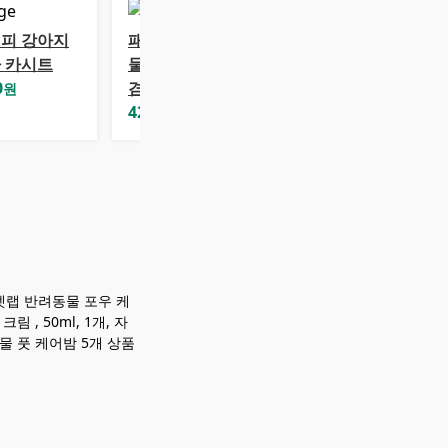
피 강아지
패리스독 반려동
 카시트
물 스마일 캐리어
0
겸용 카시트 M
원
42,000
원
스펫랩 반려동물 포우 케
, 50ml, 1개, 자
 풋 케어밤 5개 상품