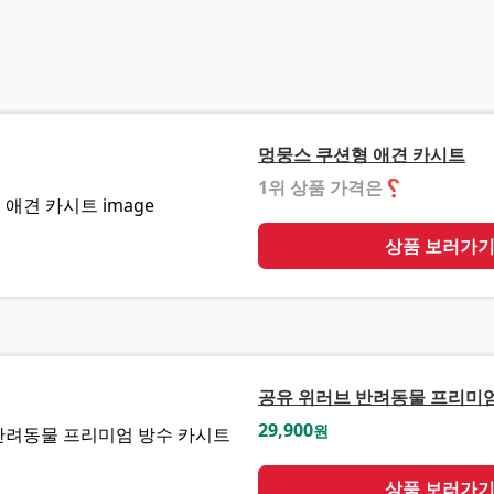
멍뭉스 쿠션형 애견 카시트
1위 상품 가격은
❓
상품 보러가
공유 위러브 반려동물 프리미
29,900
원
상품 보러가