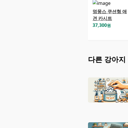
멍뭉스 쿠션형 애
견 카시트
37,300
원
다른
강아지