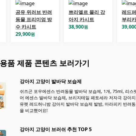
공유 위러브 반려
쁘리엘르 몰리 강
레드퍼
동물 프리미엄 방
아지 카시트
부리카
수 카시트
38,900
39,00
원
29,900
원
 용품
제품 콘텐츠 보러가기
강아지 고양이 발바닥 보습제
쉬즈곤 포우에센스 반려동물 발바닥 보습제, 1개, 75ml, 리
어 에센스 발바닥 보습제, 브리지테일 페토세라 저자극 강아지 크림 
유펫 레드허니밤 강아지 발바닥 보습제 발밤, 마라피키 반려동물
을 비교했어요!
강아지 고양이 브러쉬 추천 TOP 5