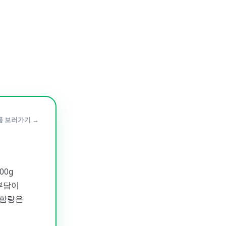
품 보러가기 →
00g
부담이
 함량은