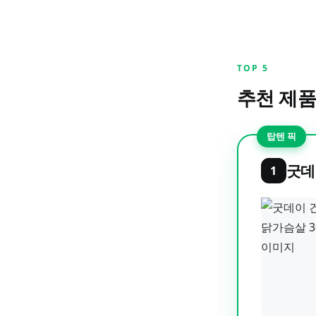
TOP
5
추천 제품
탑텐 픽
굿데
1