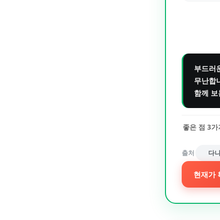
부드러운
무난합니
함께 보
좋은 점
3
가
출처
다나
현재가 