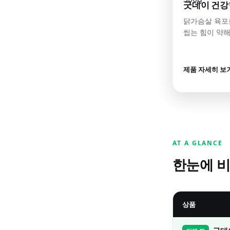
굿데이 건강
닭가슴살 육포
씹는 힘이 약해
제품 자세히 보
AT A GLANCE
한눈에 
상품