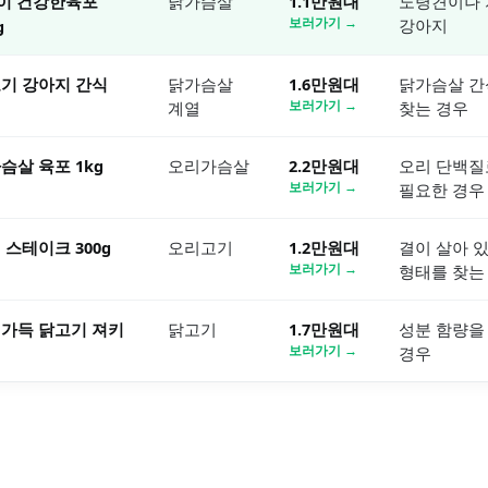
이 건강한육포
닭가슴살
1.1만원대
노령견이나 
보러가기 →
강아지
g
기 강아지 간식
닭가슴살
1.6만원대
닭가슴살 간
계열
보러가기 →
찾는 경우
슴살 육포 1kg
오리가슴살
2.2만원대
오리 단백질
보러가기 →
필요한 경우
스테이크 300g
오리고기
1.2만원대
결이 살아 
보러가기 →
형태를 찾는
가득 닭고기 져키
닭고기
1.7만원대
성분 함량을
보러가기 →
경우