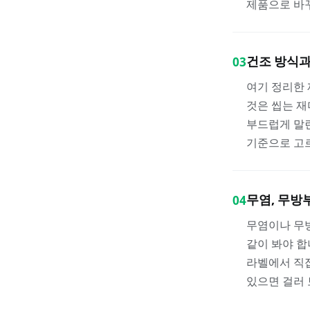
제품으로 바
건조 방식과
03
여기 정리한 
것은 씹는 재
부드럽게 말린
기준으로 고
무염, 무방
04
무염이나 무
같이 봐야 합
라벨에서 직
있으면 걸러 