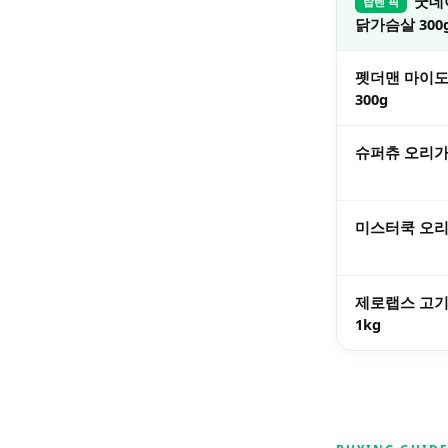
굿데
탑텐 픽
닭가슴살 300
펫더맨 마이도
300g
슈퍼츄 오리가
미스터쿡 오리 
제로랩스 고기
1kg