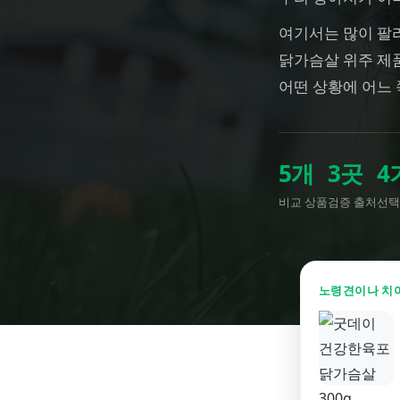
여기서는 많이 팔리
닭가슴살 위주 제품
어떤 상황에 어느
5
개
3
곳
4
비교 상품
검증 출처
선택
노령견이나 치