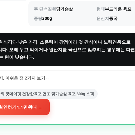
주 단백질원
닭가슴살
형태
부드러운 육포
중량
300g
원산지
중국
 식감과 낮은 가격, 소용량이 강점이라 첫 간식이나 노령견용으로
다. 오래 두고 먹이거나 원산지를 국산으로 맞추려는 경우에는 다른
는 편이 낫습니다.
지, 아쉬운 점
2
가지 보기
와 굿데이펫 건강한육포 건조 닭가슴살 육포 300g 스펙
확인하기
1.1만원대
→