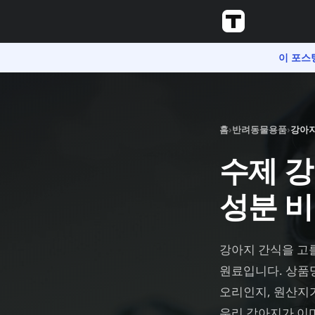
이 포스
홈
›
반려동물용품
›
강아지
수제 강
성분 
강아지 간식을 고를
원료입니다. 상품
오리인지, 원산지
우리 강아지가 이