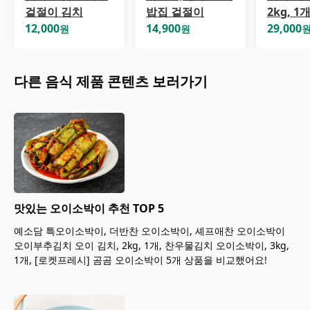
겉절이 김치
밥집 겉절이
2kg, 1
12,000
14,900
29,000
원
원
다른
음식
제품 콘텐츠 보러가기
맛있는 오이소박이 추천 TOP 5
예소담 특오이소박이, 더반찬 오이소박이, 셰프애찬 오이소박이
오이부추김치 오이 김치, 2kg, 1개, 찬우물김치 오이소박이, 3kg,
1개, [로켓프레시] 곰곰 오이소박이 5개 상품을 비교했어요!