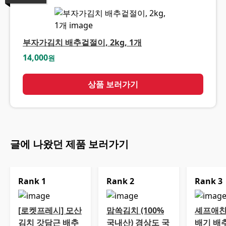
부자가김치 배추겉절이, 2kg, 1개
14,000
원
상품 보러가기
글에 나왔던 제품 보러가기
Rank
1
Rank
2
Rank
3
[로켓프레시] 모산
맘쏙김치 (100%
셰프애찬
김치 갓담근 배추
국내산) 경상도 국
배기 배