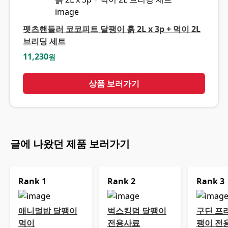
펫츠핸들러 코코피트 달팽이 흙 2L x 3p + 먹이 2L
브리딩 세트
11,230
원
상품 보러가기
글에 나왔던 제품 보러가기
Rank
1
Rank
2
Rank
3
애니멀밥 달팽이
벅스킹덤 달팽이
구딘 프
먹이
전용사료
팽이 전