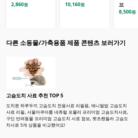
2,860
10,160
보
원
원
8,500
원
다른
소동물/가축용품
제품 콘텐츠 보러가기
고슴도치 사료 추천 TOP 5
도치퀸 하루두끼 고슴도치 전용사료 리필용, 애니멀밥 고슴도치
사료 리필, 서울아쿠아룸 네츄럴 포뮬러 프리미엄 고슴도치사료,
구딘 반려동물 프리미엄 고슴도치 사료 점보, 펫츠핸들러 고슴도
치사료 5개 상품을 비교했어요!