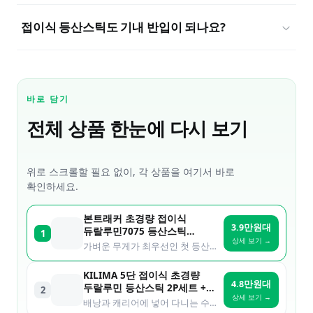
접이식 등산스틱도 기내 반입이 되나요?
바로 담기
전체 상품 한눈에 다시 보기
위로 스크롤할 필요 없이, 각 상품을 여기서 바로
확인하세요.
본트래커 초경량 접이식
3.9만원대
듀랄루민7075 등산스틱
1
상세 보기 →
2개세트
가벼운 무게가 최우선인 첫 등산스틱
KILIMA 5단 접이식 초경량
4.8만원대
두랄루민 등산스틱 2P세트 +
2
상세 보기 →
파우치
배낭과 캐리어에 넣어 다니는 수납 우선 사용자