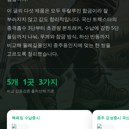
이 글의 다섯 제품은 모두 두랄루민 합금이라 잘
부러지지 않고 값도 합리적입니다. 국산 트렉스타의
충격흡수 3단부터 초경량 본트래커, 수납에 강한 5단
폴딩까지 나눠, 무게와 잠금 방식, 하산 반동까지
비교해 둘레길용인지 종주용인지에 맞는 한 쌍을
고르도록 정리했습니다.
5
개
1
곳
3
가지
비교 상품
검증 출처
선택 기준
백패킹 수납중시
종주 강성중시 국