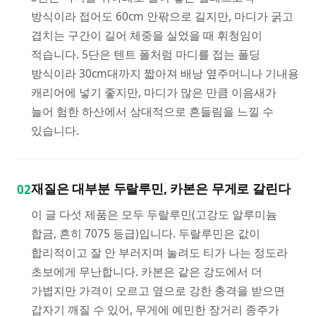
방식이라 접어도 60cm 안팎으로 길지만, 마디가 굵고
겹치는 구간이 길어 체중을 실었을 때 휘청임이
적습니다. 5단은 텐트 폴처럼 마디를 접는 폴딩
방식이라 30cm대까지 짧아져 배낭 옆주머니나 기내용
캐리어에 넣기 좋지만, 마디가 많은 만큼 이음새가
늘어 험한 하산에서 상대적으로 흔들림을 느낄 수
있습니다.
재질은 대부분 두랄루민, 카본은 무게로 갈린다
02
이 글 다섯 제품은 모두 두랄루민(고강도 알루미늄
합금, 흔히 7075 등급)입니다. 두랄루민은 값이
합리적이고 잘 안 부러지며 눌려도 티가 나는 정도라
초보에게 무난합니다. 카본은 같은 강도에서 더
가볍지만 가격이 오르고 옆으로 강한 충격을 받으면
갑자기 깨질 수 있어, 무게에 예민한 장거리 종주가