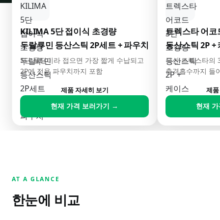
KILIMA 5단 접이식 초경량
트렉스타 어코드
두랄루민 등산스틱 2P세트 + 파우치
등산스틱 2P +
5단 폴딩이라 접으면 가장 짧게 수납되고
국산 트렉스타의 
2P에 전용 파우치까지 포함
충격흡수까지 들어
제품 자세히 보기
제품
현재 가격 보러가기 →
현재 가
AT A GLANCE
한눈에 비교