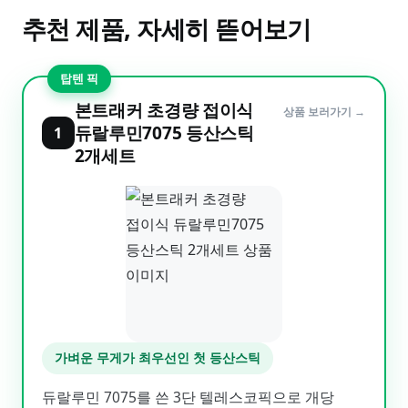
추천 제품, 자세히 뜯어보기
탑텐 픽
본트래커 초경량 접이식
상품 보러가기 →
듀랄루민7075 등산스틱
1
2개세트
가벼운 무게가 최우선인 첫 등산스틱
듀랄루민 7075를 쓴 3단 텔레스코픽으로 개당