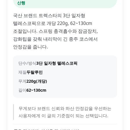
산행
국산 브랜드 트렉스타의 3단 일자형
텔레스코픽으로 개당 220g, 62~130cm
조절입니다. 스프링 충격흡수와 잠금장치,
강화팁을 갖춰 내리막이 긴 종주 코스에서
안정감을 줍니다.
단수/방식
3단 일자형 텔레스코픽
재질
두랄루민
무게
220g(개당)
길이
62~130cm
무게보다 브랜드 신뢰와 하산 안정감을 우선하는
사용자에게 이 글의 기준점이 되는 선택입니다.