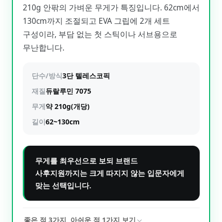
210g 안팎의 가벼운 무게가 특징입니다. 62cm에서
130cm까지 조절되고 EVA 그립에 2개 세트
구성이라, 부담 없는 첫 스틱이나 서브용으로
무난합니다.
단수/방식
3단 텔레스코픽
재질
듀랄루민 7075
무게
약 210g(개당)
길이
62~130cm
무게를 최우선으로 보되 브랜드
사후지원까지는 크게 따지지 않는 입문자에게
맞는 선택입니다.
좋은 점
3
가지, 아쉬운 점
1
가지 보기