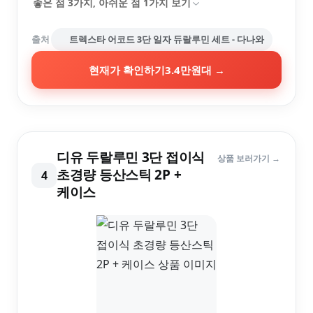
좋은 점
3
가지, 아쉬운 점
1
가지 보기
출처
트렉스타 어코드 3단 일자 듀랄루민 세트 - 다나와
현재가 확인하기
3.4만원대
→
디유 두랄루민 3단 접이식
상품 보러가기 →
초경량 등산스틱 2P +
4
케이스