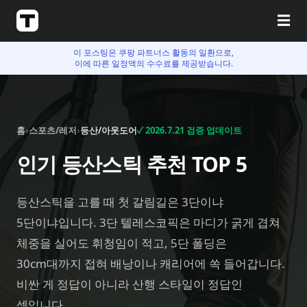
☰
이 포스팅은 쿠팡 파트너스 활동의 일환으로,
이에 따른 일정액의 수수료를 제공받습니다.
홈
›
스포츠/레저
›
등산/아웃도어
✓
2026.7.21
검증 업데이트
인기 등산스틱 추천 TOP 5
등산스틱을 고를 때 첫 갈림길은 3단이냐
5단이냐입니다. 3단 텔레스코픽은 마디가 굵게 겹쳐
체중을 실어도 휘청임이 적고, 5단 폴딩은
30cm대까지 접혀 배낭이나 캐리어에 쏙 들어갑니다.
비싼 게 정답이 아니라 산행 스타일이 정답인
셈입니다.