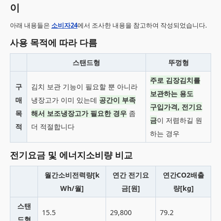
이
아래 내용들은
소비자24
에서 조사한 내용을 참고하여 작성되었습니다.
사용 목적에 따라 다름
스탠드형
뚜껑형
주로 김장김치를
구
김치 보관 기능이 필요할 뿐 아니라
보관하는 용도
매
냉장고가 이미 있는데
공간이 부족
구입가격, 전기요
목
해서 보조냉장고가 필요한 경우
좀
금
이 저렴하길 원
적
더 적절합니다
하는 경우
전기요금 및 에너지소비량 비교
월간소비전력량[k
연간 전기요
연간CO2배출
Wh/월]
금[원]
량[kg]
스탠
15.5
29,800
79.2
드형