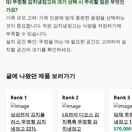
Q) 뚜껑형 김치냉장고의 크기 선택 시 주의할 점은 무엇인
가요?
가족 규모 고려: 가족 인원에 맞게 충분한 용량을 선택하는
것이 중요합니다. 작은 김치냉장고는 식량을 저장하기에
부족할 수 있습니다.
설치 공간 확인: 뚜껑을 여는 데 필요한 공간도 고려하여 설
치할 공간의 크기를 확인하세요.
글에 나왔던 제품 보러가기
Rank
1
Rank
2
Rank
3
삼성전자 김치플
LG전자 디오스 김
딤채 뚜
러스 뚜껑형 김치
치톡톡 뚜껑형 김
냉장고 1
냉장고 221L
치냉장고
570,000