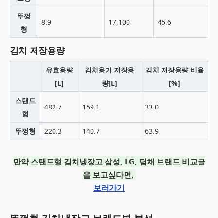
뚜껑
8.9
17,100
45.6
형
김치 저장용량
유효용량
김치용기 저장용
김치 저장용량 비율
[L]
량[L]
[%]
스탠드
482.7
159.1
33.0
형
뚜껑형
220.3
140.7
63.9
만약 스탠드형 김치냉장고 삼성, LG, 딤채 브랜드 비교글
을 보고싶다면,
보러가기