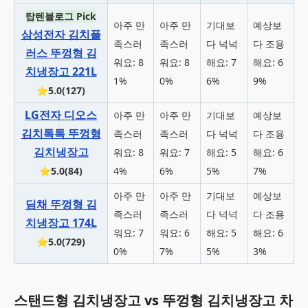
탑텐블로그 Pick
아주 만
아주 만
기대보
예상보
삼성전자 김치플
족스러
족스러
다 넉넉
다 조용
러스 뚜껑형 김
워요: 8
워요: 8
해요: 7
해요: 6
치냉장고 221L
1%
0%
6%
9%
⭐5.0(127)
LG전자 디오스
아주 만
아주 만
기대보
예상보
김치톡톡 뚜껑형
족스러
족스러
다 넉넉
다 조용
김치냉장고
워요: 8
워요: 7
해요: 5
해요: 6
⭐5.0(84)
4%
6%
5%
7%
아주 만
아주 만
기대보
예상보
딤채 뚜껑형 김
족스러
족스러
다 넉넉
다 조용
치냉장고 174L
워요: 7
워요: 6
해요: 5
해요: 6
⭐5.0(729)
0%
7%
5%
3%
스탠드형 김치냉장고 vs 뚜껑형 김치냉장고 차