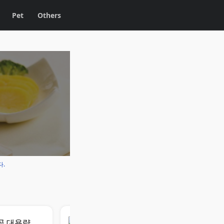
Pet
Others
다.