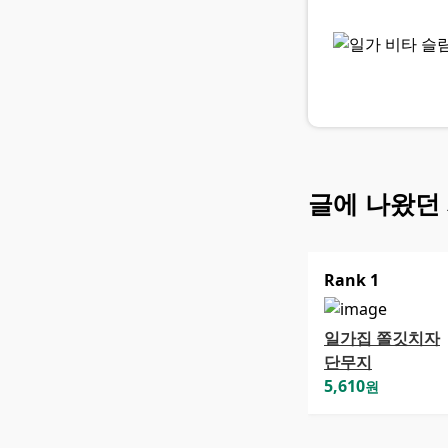
글에 나왔던
Rank
1
일가집 쫄깃치자
단무지
5,610
원