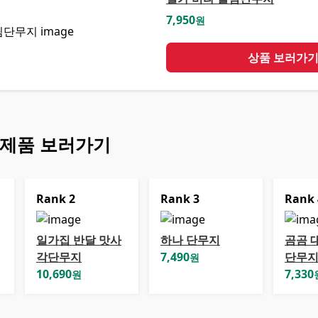
7,950
원
상품 보러가
 제품 보러가기
Rank
2
Rank
3
Rank
일가집 반달 맛사
하나 단무지
곰곰 
각단무지
7,490
단무
원
10,690
7,330
원