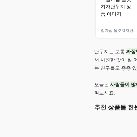
일가집 쫄깃치자단무지
단무지는 보통
짜장
서 시원한 맛이 잘
는 친구들도 종종 
오늘은
사람들이 많
펴보시죠.
추천 상품들 한