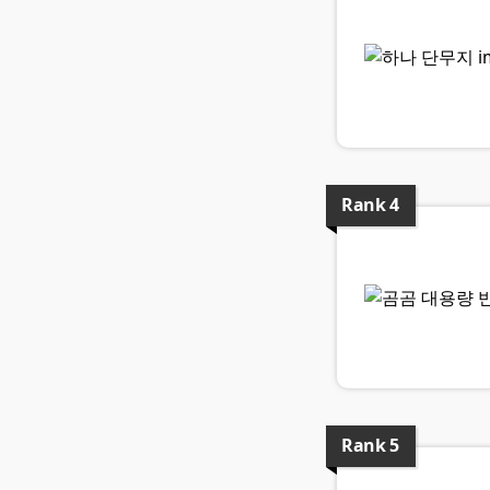
Rank
4
Rank
5