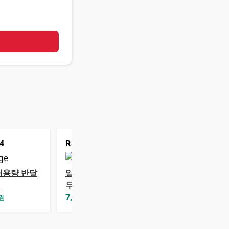
기
4
Rank
5
대용량 반달
일가 비타 슬림단
지
무지
7,950
원
원