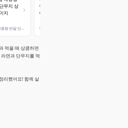
곰곰 대용량 반달 단무지
일가 비타 슬림단무지
과 먹을 때 상큼하면
 라면과 단무지를 먹
정리했어요! 함께 살