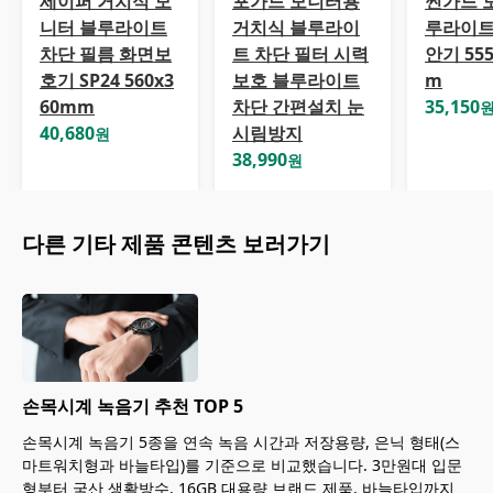
세이퍼 거치식 모
포가드 모니터용
썬가드 
니터 블루라이트
거치식 블루라이
루라이트
차단 필름 화면보
트 차단 필터 시력
안기 55
호기 SP24 560x3
보호 블루라이트
m
60mm
차단 간편설치 눈
35,150
40,680
시림방지
원
38,990
원
다른
기타
제품 콘텐츠 보러가기
손목시계 녹음기 추천 TOP 5
손목시계 녹음기 5종을 연속 녹음 시간과 저장용량, 은닉 형태(스
마트워치형과 바늘타입)를 기준으로 비교했습니다. 3만원대 입문
형부터 국산 생활방수, 16GB 대용량 브랜드 제품, 바늘타입까지