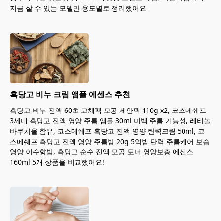
지금 살 수 있는 모델만 용도별로 정리했어요.
흑당고 비누 크림 앰플 에센스 추천
흑당고 비누 진액 60초 고체팩 모공 세안팩 110g x2, 코스메쉐프
3세대 흑당고 진액 영양 주름 앰플 30ml 미백 주름 기능성, 레티놀
바쿠치올 함유, 코스메쉐프 흑당고 진액 영양 탄력크림 50ml, 코
스메쉐프 흑당고 진액 영양 주름밤 20g 5억밤 탄력 주름케어 보습
영양 이수향밤, 흑당고 순수 진액 모공 토너 영양보충 에센스
160ml 5개 상품을 비교했어요!