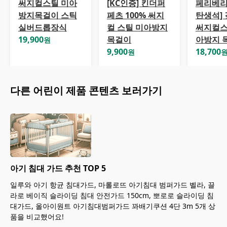
써지컬스틸 미아
[KC인증] 킨더퍼
페리베리
방지목걸이 스틱
페츠 100% 써지
탄생석]
실버드롭장식
컬 스틸 미아방지
써지컬스
19,900
목걸이
아방지 
원
9,900
18,700
원
다른
어린이
제품 콘텐츠 보러가기
아기 침대 가드 추천 TOP 5
일루와 아기 항균 침대가드, 마롤로뜨 아기침대 범퍼가드 벨라, 끌
라로 베이직 슬라이딩 침대 안전가드 150cm, 뽀로로 슬라이딩 침
대가드, 올아이원트 아기침대범퍼가드 꽈배기쿠션 4단 3m 5개 상
품을 비교했어요!