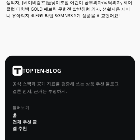
생의자, [베이비캠프]높낮이조절 어린이 공부의자/식탁의자, 체어
클럽 터치백 GOLD 패브릭 무회전 발받침형 의자, 생활지음 제미
니 유아의자 4LEGS 타입 SGMN33 5개 상품을 비교했어요!
TOPTEN-BLOG
공식 스펙과 공개 자료를 검증해 쓰는 상품 추천 블로그.
결론 먼저, 근거는 투명하게.
둘러보기
홈
전체 추천 글
앱 추천