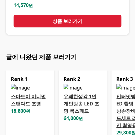
14,570
원
상품 보러가기
글에 나왔던 제품 보러가기
Rank
1
Rank
2
Rank
3
스마토이 미니멀
유쾌한생각 1인
인터넷방
스탠다드 조명
개인방송 LED 조
ED 촬영
18,800
명 룩스패드
방송장비
원
64,000
드세트 
원
진 촬영
29,800