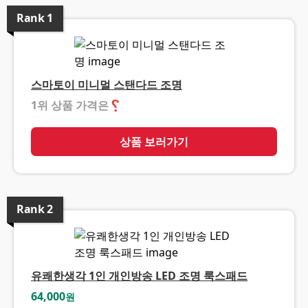
Rank
1
스마토이 미니멀 스탠다드 조명
1위 상품 가격은
❓
상품 보러가기
Rank
2
유쾌한생각 1인 개인방송 LED 조명 룩스패드
64,000
원