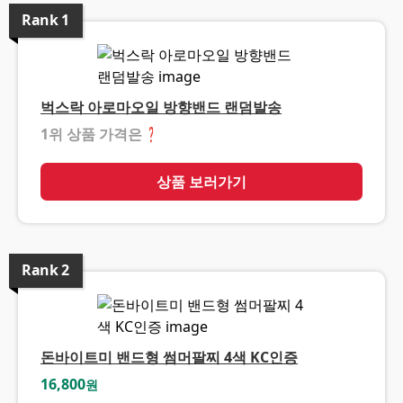
Rank
1
벅스락 아로마오일 방향밴드 랜덤발송
1위 상품 가격은
❓
상품 보러가기
Rank
2
돈바이트미 밴드형 썸머팔찌 4색 KC인증
16,800
원