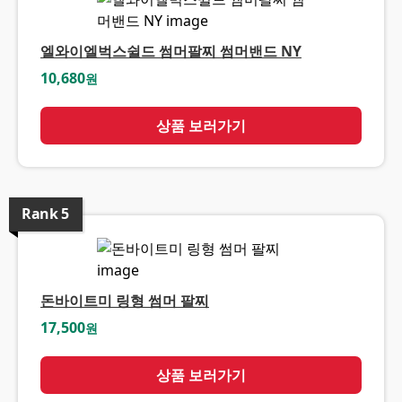
엘와이엘벅스쉴드 썸머팔찌 썸머밴드 NY
10,680
원
상품 보러가기
Rank
5
돈바이트미 링형 썸머 팔찌
17,500
원
상품 보러가기