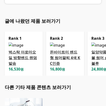
글에 나왔던 제품 보러가기
Rank
1
Rank
2
Rank
3
벅스락 아로마오
돈바이트미 밴드
일양약품
일 방향밴드 랜덤
형 썸머팔찌 4색 K
볼 썸머
발송
C인증
블루
16,530
16,800
24,800
원
원
다른
기타
제품 콘텐츠 보러가기