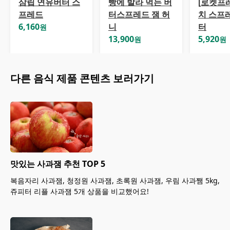
삼립 연유버터 스
빵에 발라 먹는 버
[로켓프
프레드
터스프레드 잼 허
치 스프
6,160
니
터
원
13,900
5,920
원
원
다른
음식
제품 콘텐츠 보러가기
맛있는 사과잼 추천 TOP 5
복음자리 사과잼, 청정원 사과잼, 초록원 사과잼, 우림 사과쨈 5kg,
쥬피터 리플 사과잼 5개 상품을 비교했어요!