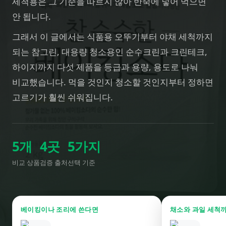
세척용은 그 기준을 따르지 않아 반죽에 넣어 먹으면
안 됩니다.
그래서 이 글에서는 식품용 오뚜기부터 야채 세척까지
되는 참그린, 대용량 청소용인 순수크린과 크린테크,
하이지까지 다섯 제품을 등급과 용량, 용도로 나눠
비교했습니다. 먹을 것인지 청소할 것인지부터 정하면
고르기가 훨씬 쉬워집니다.
5
개
4
곳
5
가지
비교 상품
검증 출처
선택 기준
베이킹이나 조리에 쓴다면
채소와 과일 세척