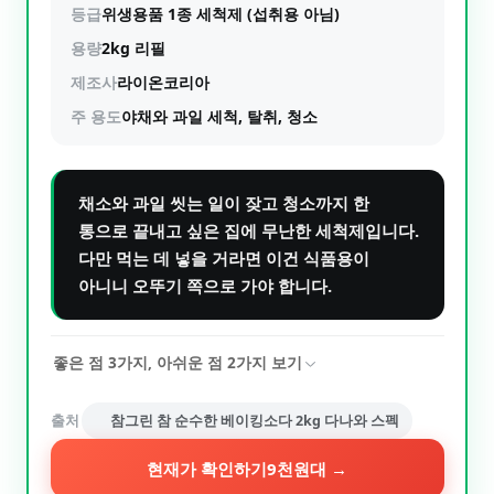
등급
위생용품 1종 세척제 (섭취용 아님)
용량
2kg 리필
제조사
라이온코리아
주 용도
야채와 과일 세척, 탈취, 청소
채소와 과일 씻는 일이 잦고 청소까지 한
통으로 끝내고 싶은 집에 무난한 세척제입니다.
다만 먹는 데 넣을 거라면 이건 식품용이
아니니 오뚜기 쪽으로 가야 합니다.
좋은 점
3
가지, 아쉬운 점
2
가지 보기
출처
참그린 참 순수한 베이킹소다 2kg 다나와 스펙
현재가 확인하기
9천원대
→