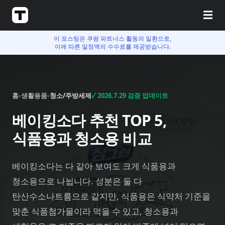
☰
이 포스팅은 쿠팡 파트너스 활동의 일환으로,
이에 따른 일정액의 수수료를 제공받습니다.
홈
›
생활용품
›
청소/주방세제
✓
2026.7.29
검증 업데이트
베이킹소다 추천 TOP 5,
식품용과 청소용 비교
베이킹소다는 다 같아 보여도 크게 식품용과
청소용으로 나뉩니다. 성분은 둘 다
탄산수소나트륨으로 같지만, 식품용은 식약처 기준을
맞춘 식품첨가물이라 먹을 수 있고, 청소용과