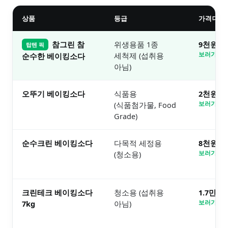
상품
등급
가격대
참그린 참
위생용품 1종
9천원대
탑텐 픽
세척제 (섭취용
보러가기 
순수한 베이킹소다
아님)
오뚜기 베이킹소다
식품용
2천원대
(식품첨가물, Food
보러가기 
Grade)
순수크린 베이킹소다
다목적 세정용
8천원대
(청소용)
보러가기 
크린테크 베이킹소다
청소용 (섭취용
1.7만원
7kg
아님)
보러가기 