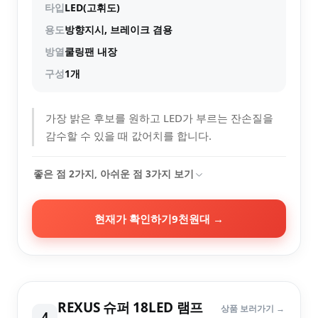
타입
LED(고휘도)
용도
방향지시, 브레이크 겸용
방열
쿨링팬 내장
구성
1개
가장 밝은 후보를 원하고 LED가 부르는 잔손질을
감수할 수 있을 때 값어치를 합니다.
좋은 점
2
가지, 아쉬운 점
3
가지 보기
현재가 확인하기
9천원대
→
REXUS 슈퍼 18LED 램프
상품 보러가기 →
4