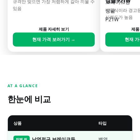
싱글 P21W
규격만 맞으면 가장 저렴하게 갈아 끼울 수
있음
백열식이라 경고등
신뢰도가 높음
제품 자세히 보기
제품
현재 가격 보러가기 →
현재 가
AT A GLANCE
한눈에 비교
상품
타입
가
남영전구 브레이크등
백열
3
탑텐 픽