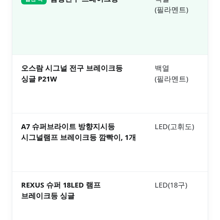
(필라멘트)
보
오스람 시그널 전구 브레이크등
백열
1
싱글 P21W
(필라멘트)
보
A7 슈퍼브라이트 방향지시등
LED(고휘도)
9
시그널램프 브레이크등 깜빡이, 1개
보
REXUS 슈퍼 18LED 램프
LED(18구)
8
브레이크등 싱글
보