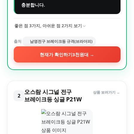
충분합니다.
좋은 점
3
가지, 아쉬운 점
2
가지 보기
출처
남영전구 브레이크등 규격(브라더피)
현재가 확인하기
3천원대
→
오스람 시그널 전구
상품 보러가기 →
2
브레이크등 싱글 P21W