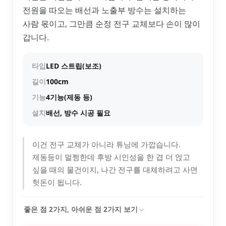
전원을 따오는 배선과 노출부 방수는 설치하는
사람 몫이고, 그만큼 순정 전구 교체보다 손이 많이
갑니다.
타입
LED 스트립(보조)
길이
100cm
기능
4기능(제동 등)
설치
배선, 방수 시공 필요
이건 전구 교체가 아니라 튜닝에 가깝습니다.
제동등이 멀쩡한데 후방 시인성을 한 겹 더 얹고
싶을 때의 물건이지, 나간 전구를 대체하려고 사면
헛돈이 됩니다.
좋은 점
2
가지, 아쉬운 점
2
가지 보기