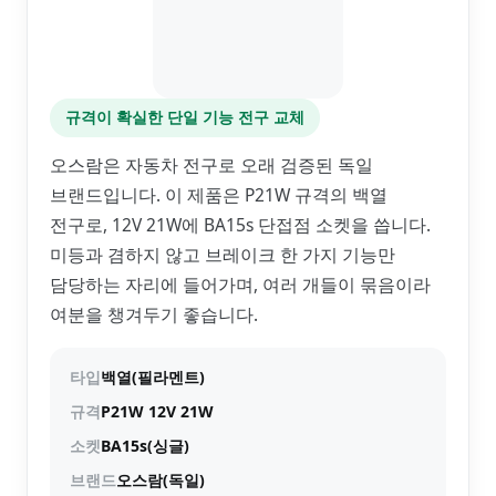
규격이 확실한 단일 기능 전구 교체
오스람은 자동차 전구로 오래 검증된 독일
브랜드입니다. 이 제품은 P21W 규격의 백열
전구로, 12V 21W에 BA15s 단접점 소켓을 씁니다.
미등과 겸하지 않고 브레이크 한 가지 기능만
담당하는 자리에 들어가며, 여러 개들이 묶음이라
여분을 챙겨두기 좋습니다.
타입
백열(필라멘트)
규격
P21W 12V 21W
소켓
BA15s(싱글)
브랜드
오스람(독일)