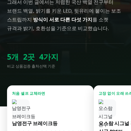
그래서 이번 글에서는 저렴한 국산 백열 전구부터
브랜드 백열, 밝기를 키운 LED, 뒷유리에 붙이는 보조
스트립까지
방식이 서로 다른 다섯 가지
를 소켓
규격과 밝기, 호환성을 기준으로 비교했습니다.
5
개
2
곳
4
가지
비교 상품
검증 출처
선택 기준
처음 셀프 교체라면
고장 없이 오래 쓰
남영전구 브레이크등
오스람 시그널