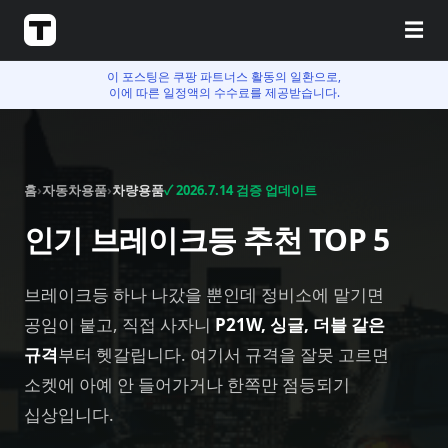
☰
이 포스팅은 쿠팡 파트너스 활동의 일환으로,
이에 따른 일정액의 수수료를 제공받습니다.
홈
›
자동차용품
›
차량용품
✓
2026.7.14
검증 업데이트
인기 브레이크등 추천 TOP 5
브레이크등 하나 나갔을 뿐인데 정비소에 맡기면
공임이 붙고, 직접 사자니
P21W, 싱글, 더블 같은
규격
부터 헷갈립니다. 여기서 규격을 잘못 고르면
소켓에 아예 안 들어가거나 한쪽만 점등되기
십상입니다.