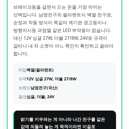
브레이크등을 갈면서 드는 돈을 가장 아끼는
선택입니다. 남영전구의 필라멘트식 백열 전구로,
순정과 작동 방식이 똑같아 계기판 경고등이나
방향지시등 과점멸 같은 LED 부작용이 없습니다.
대신 12V 싱글 27W, 더블 27/8W, 24V로 규격이
갈리니 내 차 소켓이 어느 쪽인지 확인하고 골라야
합니다.
타입
백열(필라멘트)
규격
12V 싱글 27W, 더블 27/8W
브랜드
남영전구(국산)
옵션
싱글, 더블, 24V
밝기를 키우려는 게 아니라 나간 전구를 같은
값에 되돌려 놓는 게 목적이라면 이걸로