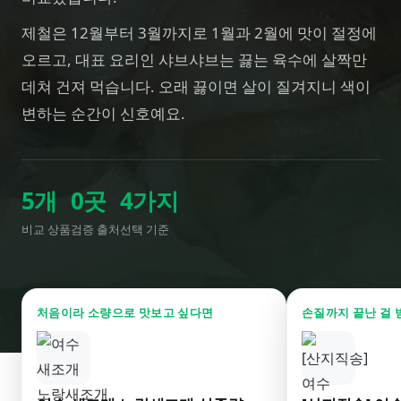
제철은 12월부터 3월까지로 1월과 2월에 맛이 절정에
오르고, 대표 요리인 샤브샤브는 끓는 육수에 살짝만
데쳐 건져 먹습니다. 오래 끓이면 살이 질겨지니 색이
변하는 순간이 신호예요.
5
개
0
곳
4
가지
비교 상품
검증 출처
선택 기준
처음이라 소량으로 맛보고 싶다면
손질까지 끝난 걸 