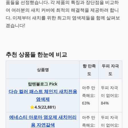
품들을 선정했습니다. 각 제품의 특징과 장단점을 비교하
여 여러분의 새치 커버에 최적의 해결책을 제공하려 합니
다. 이제부터 새치를 위한 최고의 염색제들을 함께 살펴보
겠습니다!
추천 상품들 한눈에 비교
향 만족
두피 자극
상품명
도
도
탑텐블로그 Pick
아주 만
두피 자극
다슈 컬러 패스트 체인지 새치전용
족해요:
이 없어요:
염색제
63%
84%
⭐4.5(22,881)
에네스티 아로마 염모제 새치머리
아주 만
두피 자극
용 자연갈색
족해요:
이 없어요: