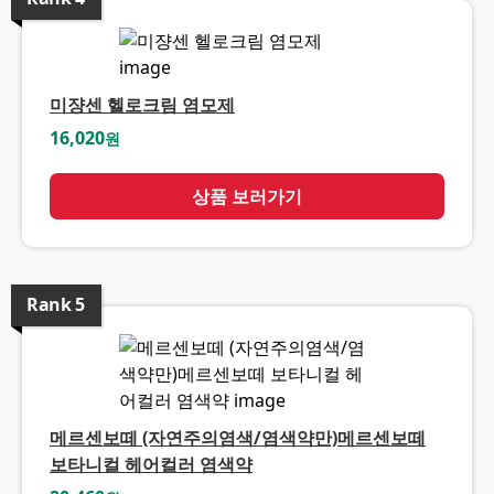
미쟝센 헬로크림 염모제
16,020
원
상품 보러가기
Rank
5
메르센보떼 (자연주의염색/염색약만)메르센보떼
보타니컬 헤어컬러 염색약