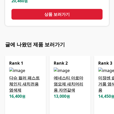
20,460
원
상품 보러가기
글에 나왔던 제품 보러가기
Rank
1
Rank
2
Rank
3
다슈 컬러 패스트
에네스티 아로마
미쟝센 
체인지 새치전용
염모제 새치머리
거품 염
염색제
용 자연갈색
용
16,400
13,000
14,450
원
원