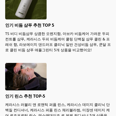
인기 비듬 샴푸 추천 TOP 5
TS 비디 비듬샴푸 상큼한 오렌지향, 아브카 비듬케어 가려운 두피
컨트롤 샴푸, 케라시스 두피 비듬케어 쿨링 단백질 샴푸 클린 & 프
레쉬 향, 라보에이치 댄드러프 클리닉 일반 건성비듬 샴푸, 쿤달 프
로 클린 비듬 샴푸 애플그린티 5개 상품을 비교했어요!
인기 린스 추천 TOP-5
케라시스 러블리 앤 로맨틱 퍼퓸 린스, 케라시스 데미지 클리닉 단
백질 컨디셔너, 케라시스 퍼퓸 린스 체리블라썸, 미쟝센 데미지 케
어 로즈프로틴 린스, 먼스앤데이즈 르 부케 컨디셔너 5개 상품을