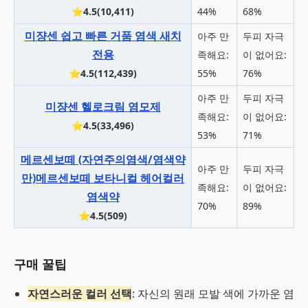
⭐4.5(10,411)
44%
68%
미쟝센 쉽고 빠른 거품 염색 새치
아주 만
두피 자극
전용
족해요:
이 없어요:
⭐4.5(112,439)
55%
76%
아주 만
두피 자극
미쟝센 헬로크림 염모제
족해요:
이 없어요:
⭐4.5(33,496)
53%
71%
메르센보떼 (자연주의염색/염색약
아주 만
두피 자극
만)메르센보떼 보타니컬 헤어컬러
족해요:
이 없어요:
염색약
70%
89%
⭐4.5(509)
구매 꿀팁
자연스러운 컬러 선택
: 자신의 원래 모발 색에 가까운 염