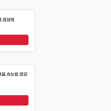
랙 영양제
기
백질 속눈썹 영양
기