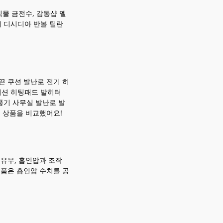
물 금전수, 감동샵 멜
네 디시디아 반볼 틸란
끈 쿠션 발난로 전기 히
티션 히팅패드 발히터
풍기 사무실 발난로 발
개 상품을 비교했어요!
력 유무, 흡인압과 조작
제품은 흡인압 수치를 공