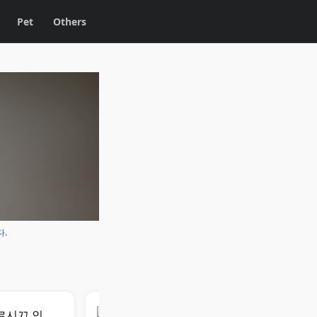
Pet
Others
다.