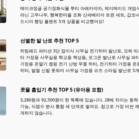
메이크정글 공기정화식물 투티 아레카야자, 제이메이드 개업식
라닌 고무나무, 행복한마을 조화 산세베리아 트윈 세트, 갑조
드시아 행잉 플랜트 5개 상품을 비교했어요!
선별한 발 난로 추천 TOP 5
히팅패드 파티션 3단 접이식 사무실 전기히터 발난로, 모찌 따
터 가정용 사무실용 학교용 책상용, 포그온 발난로 사무실 파
가정용 온열기 캠핑 전기 난방 무풍 히터, 전기히터 가정용 온
히터, 발열 신발 풋워머 사무실 가정용 슈즈 스타일 발난로 5
콧물 흡입기 추천 TOP 5 (유아용 포함)
3,280원과 92,500원이 한 목록에 있습니다. 28배 차이는 동
기능, 식염수 분사 통합 세 단계로 쌓여요. 참고로 가장 비싼 
개하지 않습니다.