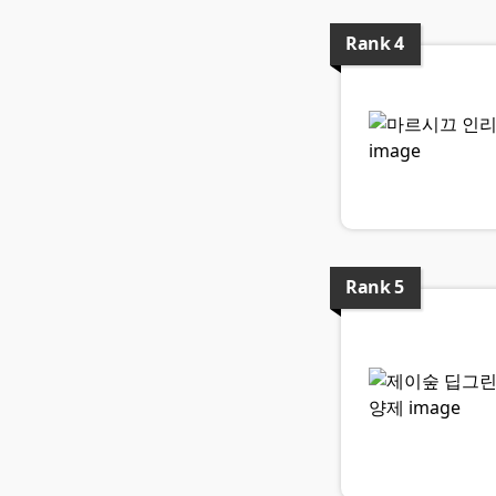
Rank
4
Rank
5