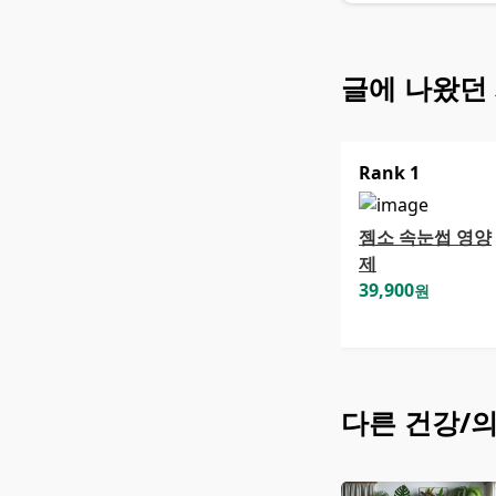
글에 나왔던
Rank
1
젬소 속눈썹 영양
제
39,900
원
다른
건강/