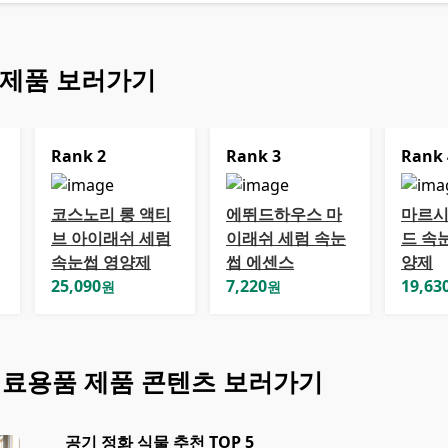
 제품 보러가기
Rank
2
Rank
3
Rank
코스노리 롱 액티
에뛰드하우스 마
마르시
브 아이래쉬 세럼
이래쉬 세럼 속눈
드 속
속눈썹 영양제
썹 에센스
양제
25,090
7,220
19,63
원
원
의료용품
제품 콘텐츠 보러가기
공기 정화 식물 추천 TOP 5