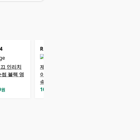
4
Rank
5
끄 인리치
제이숲 딥그린제
눈썹 블랙 영
이 검정콩 단백질
속눈썹 영양제
0
10,900
원
원