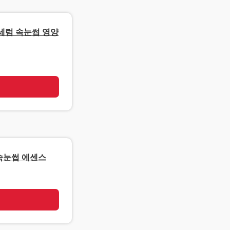
세럼 속눈썹 영양
기
속눈썹 에센스
기