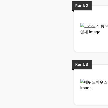
Rank
2
Rank
3