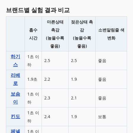
브랜드별 실험 결과 비교
마른상태
젖은상태 촉
흡수
촉감
감
소변알림줄 색
시간
(높을수록
(높을수록
변화
좋음)
좋음)
하기
1초 이
2.5
2.5
좋음
스
하
리베
1.9초
2.2
1.9
좋음
로
보솜
1초 이
2.3
2.1
좋음
이
하
1초 이
킨도
2.4
1.9
보통
하
페넬
1초 이