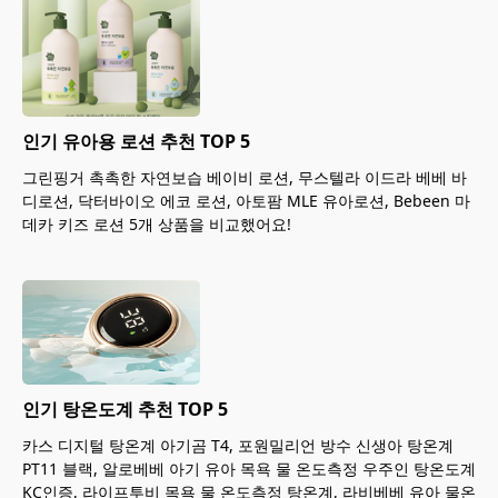
인기 유아용 로션 추천 TOP 5
그린핑거 촉촉한 자연보습 베이비 로션, 무스텔라 이드라 베베 바
디로션, 닥터바이오 에코 로션, 아토팜 MLE 유아로션, Bebeen 마
데카 키즈 로션 5개 상품을 비교했어요!
인기 탕온도계 추천 TOP 5
카스 디지털 탕온계 아기곰 T4, 포원밀리언 방수 신생아 탕온계
PT11 블랙, 알로베베 아기 유아 목욕 물 온도측정 우주인 탕온도계
KC인증, 라이프투비 목욕 물 온도측정 탕온계, 라비베베 유아 물온