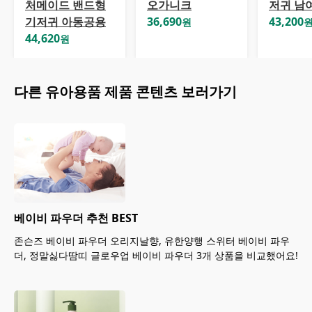
처메이드 밴드형
오가니크
저귀 남
기저귀 아동공용
36,690
43,200
원
44,620
원
다른
유아용품
제품 콘텐츠 보러가기
베이비 파우더 추천 BEST
존슨즈 베이비 파우더 오리지날향, 유한양행 스위터 베이비 파우
더, 정말싫다땀띠 글로우업 베이비 파우더 3개 상품을 비교했어요!