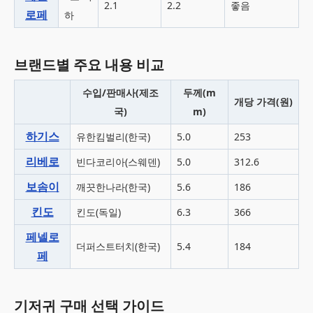
2.1
2.2
좋음
로페
하
브랜드별 주요 내용 비교
수입/판매사(제조
두께(m
개당 가격(원)
국)
m)
하기스
유한킴벌리(한국)
5.0
253
리베로
빈다코리아(스웨덴)
5.0
312.6
보솜이
깨끗한나라(한국)
5.6
186
킨도
킨도(독일)
6.3
366
페넬로
더퍼스트터치(한국)
5.4
184
페
기저귀 구매 선택 가이드