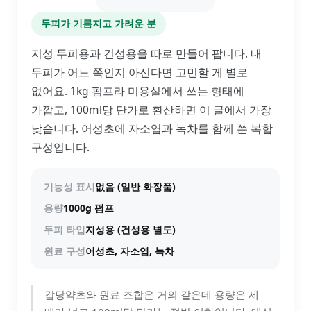
두피가 기름지고 가려운 분
지성 두피용과 건성용을 따로 만들어 팝니다. 내
두피가 어느 쪽인지 아신다면 고민할 게 별로
없어요. 1kg 펌프라 미용실에서 쓰는 형태에
가깝고, 100ml당 단가로 환산하면 이 글에서 가장
낮습니다. 어성초에 자소엽과 녹차를 함께 쓴 복합
구성입니다.
기능성 표시
없음 (일반 화장품)
용량
1000g 펌프
두피 타입
지성용 (건성용 별도)
원료 구성
어성초, 자소엽, 녹차
갑당약초와 원료 조합은 거의 같은데 용량은 세