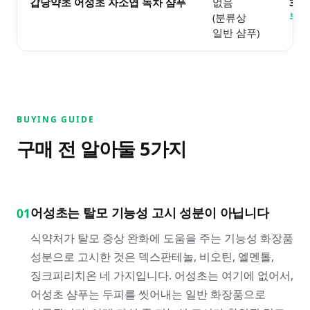
갑당약초 어성초 자소엽 녹차 샴푸
없음
3.
(분류상
보러
일반 샴푸)
BUYING GUIDE
구매 전 알아둘
5
가지
어성초는 탈모 기능성 고시 성분이 아닙니다
01
식약처가 탈모 증상 완화에 도움을 주는 기능성 화장품
성분으로 고시한 것은 덱스판테놀, 비오틴, 엘멘톨,
징크피리치온 네 가지입니다. 어성초는 여기에 없어서,
어성초 샴푸는 두피를 씻어내는 일반 화장품으로