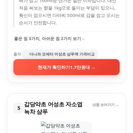
배가 넘고 100ml당 단가는 절반 이하입니다. 대신
처음 써보는 향을 1kg으로 들이는 부담이 있으니,
확신이 없으시면 다바찌 500ml로 감을 잡고 오시는
순서가 안전합니다.
좋은 점
3
가지, 아쉬운 점
2
가지 보기
출처
다나와 모에타 어성초 샴푸액 가격비교
현재가 확인하기
1.7만원대
→
갑당약초 어성초 자소엽
상품 보러가기 →
5
녹차 샴푸