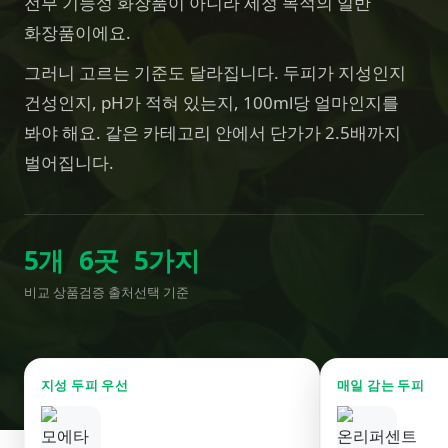
전부 기능성 화장품이 아니라 세정 목적의 일반
화장품이에요.
그러니 고르는 기준도 달라집니다. 두피가 지성인지
건성인지, pH가 적혀 있는지, 100ml당 얼마인지를
봐야 해요. 같은 카테고리 안에서 단가가 2.5배까지
벌어집니다.
5
개
6
곳
5
가지
비교 상품
검증 출처
선택 기준
지성 두피 우선
매일 감는 두피