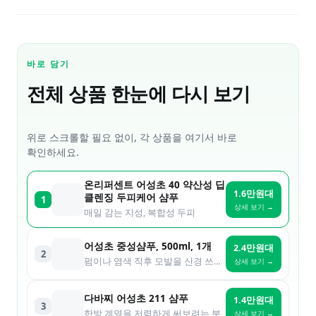
바로 담기
전체 상품 한눈에 다시 보기
위로 스크롤할 필요 없이, 각 상품을 여기서 바로
확인하세요.
온리퍼센트 어성초 40 약산성 딥
1.6만원대
클렌징 두피케어 샴푸
1
상세 보기 →
매일 감는 지성, 복합성 두피
어성초 중성샴푸, 500ml, 1개
2.4만원대
2
펌이나 염색 직후 모발을 신경 쓰는 분
상세 보기 →
다바찌 어성초 211 샴푸
1.4만원대
3
한방 계열을 저렴하게 써보려는 분
상세 보기 →