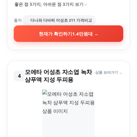
좋은 점
3
가지, 아쉬운 점
3
가지 보기
출처
다나와 다바찌 어성초 211 가격비교
현재가 확인하기
1.4만원대
→
모에타 어성초 자소엽 녹차
상품 보러가기 →
4
샴푸액 지성 두피용