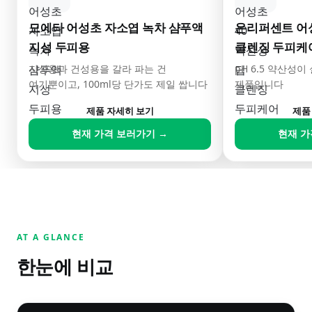
모에타 어성초 자소엽 녹차 샴푸액
온리퍼센트 어성
지성 두피용
클렌징 두피케
지성용과 건성용을 갈라 파는 건
pH 6.5 약산성
여기뿐이고, 100ml당 단가도 제일 쌉니다
제품입니다
제품 자세히 보기
제품
현재 가격 보러가기 →
현재 가
AT A GLANCE
한눈에 비교