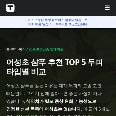
☰
이 포스팅은 쿠팡 파트너스 활동의 일환으로,
이에 따른 일정액의 수수료를 제공받습니다.
홈
›
뷰티
›
헤어
✓
2026.8.2
검증 업데이트
어성초 샴푸 추천 TOP 5 두피
타입별 비교
어성초 샴푸를 찾는 이유는 대개 두피와 모발 고민
때문인데, 고르기 전에 알아두면 좋은 사실이 하나
있습니다.
식약처가 탈모 증상 완화 기능성으로
인정한 성분 목록에 어성초는 없습니다.
이 글의 5개도