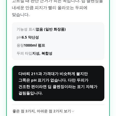
고르실 때 판단 근거가 되는 쪽입니다. 딥 클렌징을
내세운 만큼 피지가 빨리 올라오는 두피에
맞습니다.
기능성 표시
없음 (일반 화장품)
pH
6.5 약산성
용량
1000ml 펌프
두피 타입
지성, 복합성
다바찌 211과 가격대가 비슷하게 붙지만
그쪽은 pH 표기가 없습니다. 다만 두피가
건조한 편이라면 딥 클렌징이라는 표기 자체가
걸림돌입니다.
좋은 점
3
가지, 아쉬운 점
2
가지 보기