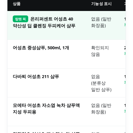
상품
기능성 표시
가격
온리퍼센트 어성초 40
없음 (일반
1.
탑텐 픽
화장품)
보러
약산성 딥 클렌징 두피케어 샴푸
어성초 중성샴푸, 500ml, 1개
확인되지
2.
않음
보러
다바찌 어성초 211 샴푸
없음
1.
(분류상
보러
일반 샴푸)
모에타 어성초 자소엽 녹차 샴푸액
없음 (일반
1.
지성 두피용
화장품)
보러