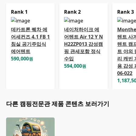
Rank
1
Rank
2
Rank
3
데카트론 퀘차 에
네이처하이크 에
Monthe
어세컨즈 4.1 FB 1
어텐트 Air 12 Y N
텐트 사
침실 공기주입식
H22ZP013 감성캠
텐트 캠
에어텐트
핑 관세포함 정식
트 야외 
590,000
수입
리 캐빈 
원
594,000
용 감성 
원
06-022
1,187,5
다른
캠핑전문관
제품 콘텐츠 보러가기