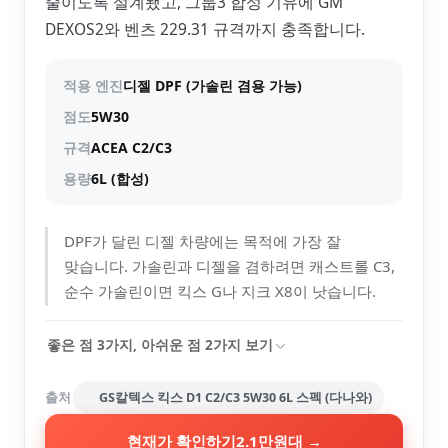
줄이도록 설계됐고, 그룹3 합성 기유에 GM
DEXOS2와 벤츠 229.31 규격까지 충족합니다.
적용 엔진
디젤 DPF (가솔린 겸용 가능)
점도
5W30
규격
ACEA C2/C3
용량
6L (합성)
DPF가 달린 디젤 차량에는 목적에 가장 잘
맞습니다. 가솔린과 디젤을 겸하려면 캐스트롤 C3,
순수 가솔린이면 킥스 G나 지크 X8이 낫습니다.
좋은 점
3
가지, 아쉬운 점
2
가지 보기
출처
GS칼텍스 킥스 D1 C2/C3 5W30 6L 스펙 (다나와)
현재가 확인하기
2.1만원대
→