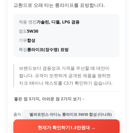
교환으로 오래 타는 롱라이프를 표방합니다.
적용 엔진
가솔린, 디젤, LPG 겸용
점도
5W30
기유
합성
특징
롱라이프(장수명) 표방
브랜드보다 겸용성과 가격을 우선할 때 대안이
됩니다. 규격이 또렷하게 공개된 제품을 원하면
지크 X8이나 캐스트롤 C3가 확인하기 쉽습니다.
좋은 점
3
가지, 아쉬운 점
2
가지 보기
출처
벨퍼포먼스 아디노 롱라이프 5W30 합성 (다나와)
현재가 확인하기
1.3만원대
→