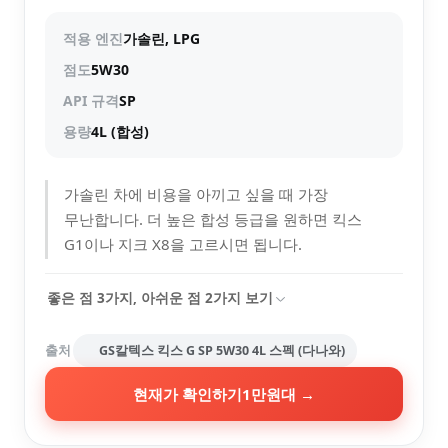
적용 엔진
가솔린, LPG
점도
5W30
API 규격
SP
용량
4L (합성)
가솔린 차에 비용을 아끼고 싶을 때 가장
무난합니다. 더 높은 합성 등급을 원하면 킥스
G1이나 지크 X8을 고르시면 됩니다.
좋은 점
3
가지, 아쉬운 점
2
가지 보기
출처
GS칼텍스 킥스 G SP 5W30 4L 스펙 (다나와)
현재가 확인하기
1만원대
→