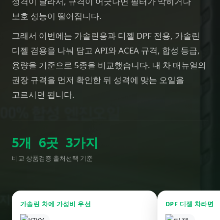
성격이 달라서, 규격이 어긋나면 필터가 막히거나
보호 성능이 떨어집니다.
그래서 이번에는 가솔린용과 디젤 DPF 전용, 가솔린
디젤 겸용을 나눠 담고 API와 ACEA 규격, 합성 등급,
용량을 기준으로 5종을 비교했습니다. 내 차 매뉴얼의
권장 규격을 먼저 확인한 뒤 성격에 맞는 오일을
고르시면 됩니다.
5
개
6
곳
3
가지
비교 상품
검증 출처
선택 기준
가솔린 차에 가성비 우선
DPF 디젤 차라면