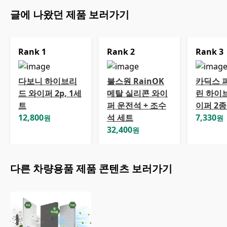
글에 나왔던 제품 보러가기
Rank
1
Rank
2
Rank
3
다보니 하이브리
불스원 RainOK
카딕스 
드 와이퍼 2p, 1세
메탈 실리콘 와이
린 하이
트
퍼 운전석 + 조수
이퍼 2종
12,800
석 세트
7,330
원
원
32,400
원
다른
차량용품
제품 콘텐츠 보러가기