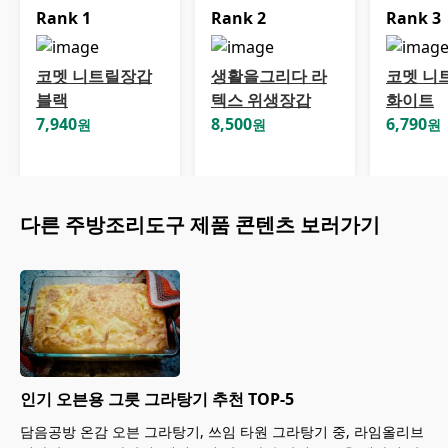
Rank
1
Rank
2
Rank
3
코멧 니트릴장갑
생활을그리다 라
코멧 니
블랙
텍스 위생장갑
화이트
7,940
8,500
6,790
원
원
원
다른
주방조리도구
제품 콘텐츠 보러가기
인기 오븐용 그릇 그라탕기 추천 TOP-5
담음공방 온감 오븐 그라탕기, 쓰임 타원 그라탕기 중, 라임올리브