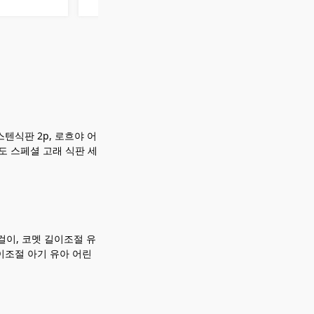
텐식판 2p, 로흐야 어
주도 스페셜 고래 식판 세
이, 코멧 길이조절 유
이조절 아기 유아 어린