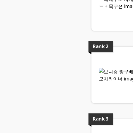
Rank
2
Rank
3