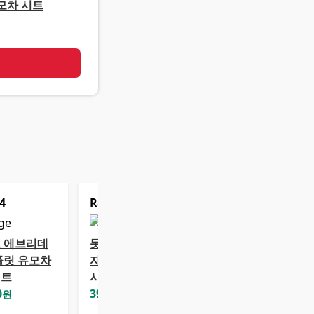
모차 시트
기
4
Rank
5
 에브리데
돗투돗 마롤로뜨
플릿 유모차
자수 누빔 유모차
시트
시트
0
39,900
원
원