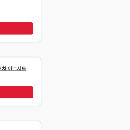
기
모차 이너시트
기