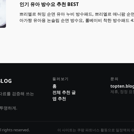
인기 유아 방수요 추천 BEST
쁘리엘르 허밍 순면 유아 누비 방수패드, 쁘리엘르 애니팜 순면
아가짱 유아용 논슬립 순면 방수요, 롤베이비 착한 방수패드 4
둘러보기
문의
BLOG
홈
topten.blo
제휴, 정정 
전체 추천 글
자료를 검증해 쓰는
앱 추천
 투명하게.
 rights reserved.
이 사이트는 쿠팡 파트너스 활동으로 일정액의 