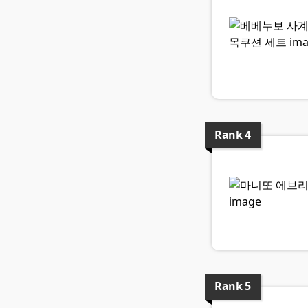
Rank
4
Rank
5