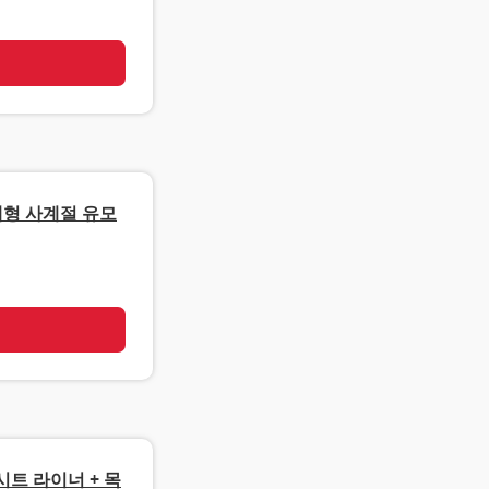
기
체형 사계절 유모
기
트 라이너 + 목