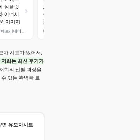
마니또 에브리데이 심플릿 유모차 이너시트
돗투돗 마롤로뜨 자수 누빔 유모차 시트
모차 시트가 있어서,
 저희는 최신 후기가
저희의 선별 과정을
 수 있는 완벽한 트
양면 유모차시트