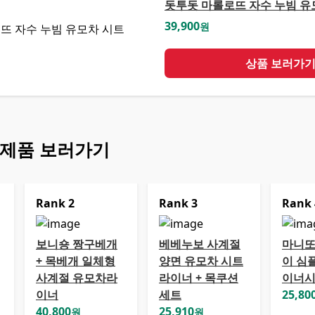
돗투돗 마롤로뜨 자수 누빔 유
39,900
원
상품 보러가
 제품 보러가기
Rank
2
Rank
3
Rank
보니숑 짱구베개
베베누보 사계절
마니또
+ 목베개 일체형
양면 유모차 시트
이 심
사계절 유모차라
라이너 + 목쿠션
이너
이너
세트
25,80
40,800
25,910
원
원