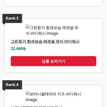
Rank
3
그린핑거 힘센보습 에센셜 유아 바디워시
22,440
원
상품 보러가기
Rank
4