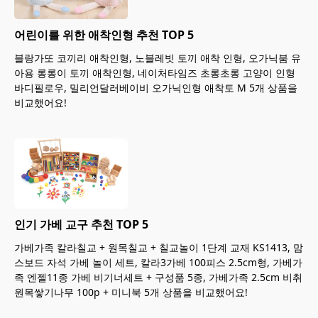
어린이를 위한 애착인형 추천 TOP 5
블랑가또 코끼리 애착인형, 노블레빗 토끼 애착 인형, 오가닉붐 유
아용 롱롱이 토끼 애착인형, 네이처타임즈 초롱초롱 고양이 인형
바디필로우, 밀리언달러베이비 오가닉인형 애착토 M 5개 상품을
비교했어요!
인기 가베 교구 추천 TOP 5
가베가족 칼라칠교 + 원목칠교 + 칠교놀이 1단계 교재 KS1413, 맘
스보드 자석 가베 놀이 세트, 칼라3가베 100피스 2.5cm형, 가베가
족 엔젤11종 가베 비기너세트 + 구성품 5종, 가베가족 2.5cm 비취
원목쌓기나무 100p + 미니북 5개 상품을 비교했어요!