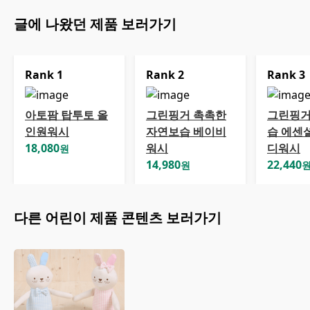
글에 나왔던 제품 보러가기
Rank
1
Rank
2
Rank
3
아토팜 탑투토 올
그린핑거 촉촉한
그린핑거
인원워시
자연보습 베이비
습 에센셜
18,080
워시
디워시
원
14,980
22,440
원
다른
어린이
제품 콘텐츠 보러가기