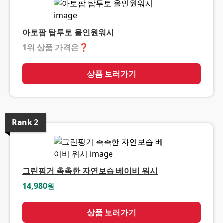
아토팜 탑투토 올인원워시
1위 상품 가격은
❓
상품 보러가기
Rank
2
그린핑거 촉촉한 자연보습 베이비 워시
14,980
원
상품 보러가기