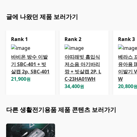
글에 나왔던 제품 보러가기
Rank
1
Rank
2
Rank
3
바비온 방수 이발
아띠래빗 흡입식
베라스 
기 SBC-401 + 빗
저소음 아기바리
유아용 I
살캡 2p, SBC-401
깡 + 빗살캡 2P, L
이발기 V
21,900
C-23HA01WH
W
원
34,400
20,800
원
다른
생활전기용품
제품 콘텐츠 보러가기