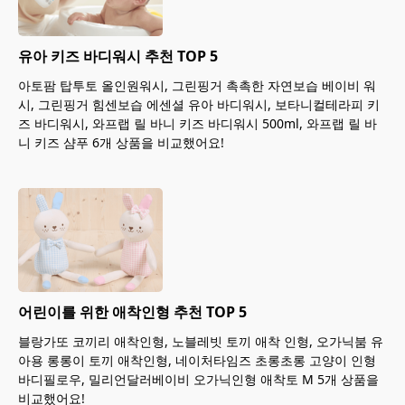
유아 키즈 바디워시 추천 TOP 5
아토팜 탑투토 올인원워시, 그린핑거 촉촉한 자연보습 베이비 워
시, 그린핑거 힘센보습 에센셜 유아 바디워시, 보타니컬테라피 키
즈 바디워시, 와프랩 릴 바니 키즈 바디워시 500ml, 와프랩 릴 바
니 키즈 샴푸 6개 상품을 비교했어요!
어린이를 위한 애착인형 추천 TOP 5
블랑가또 코끼리 애착인형, 노블레빗 토끼 애착 인형, 오가닉붐 유
아용 롱롱이 토끼 애착인형, 네이처타임즈 초롱초롱 고양이 인형
바디필로우, 밀리언달러베이비 오가닉인형 애착토 M 5개 상품을
비교했어요!