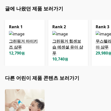
글에 나왔던 제품 보러가기
Rank
1
Rank
2
Rank
3
그린핑거 마이키
그린핑거 힘센보
무스텔라
즈 샴푸
습 에센셜 유아 샴
아 샴푸
12,790
푸
29,980
원
10,740
원
다른
어린이
제품 콘텐츠 보러가기