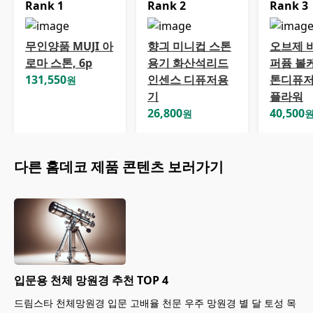
Rank
1
Rank
2
Rank
3
무인양품 MUJI 아
향긔 미니컵 스톤
오브제 
로마 스톤, 6p
용기 화산석리드
퍼퓸 볼
131,550
인센스 디퓨저용
톤디퓨저
원
기
플라워
26,800
40,500
원
다른
홈데코
제품 콘텐츠 보러가기
입문용 천체 망원경 추천 TOP 4
드림스타 천체망원경 입문 고배율 천문 우주 망원경 별 달 토성 목