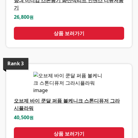
향긔 미니컵 스톤용기 화산석리드 인센스 디퓨저용
기
26,800
원
상품 보러가기
Rank
3
오브제 바이 쿤달 퍼퓸 볼케니크 스톤디퓨저 그라
시플라워
40,500
원
상품 보러가기