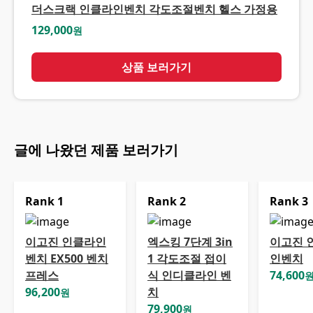
더스크랙 인클라인벤치 각도조절벤치 헬스 가정용
129,000
원
상품 보러가기
글에 나왔던 제품 보러가기
Rank
1
Rank
2
Rank
3
이고진 인클라인
엑스킹 7단계 3in
이고진 
벤치 EX500 벤치
1 각도조절 접이
인벤치
프레스
식 인디클라인 벤
74,600
96,200
치
원
79,900
원