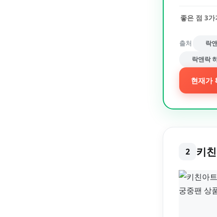
좋은 점
3
가
출처
락앤
락앤락 하
현재가 
키친
2