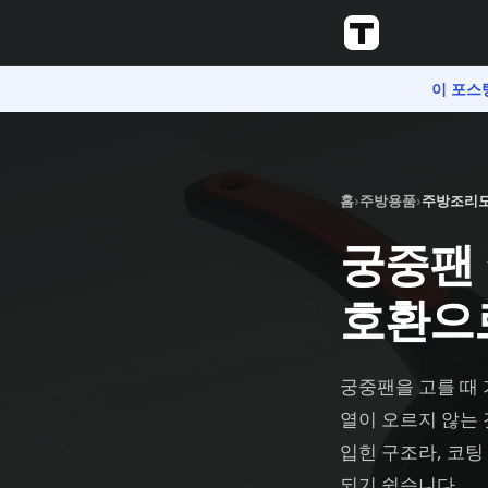
이 포스
홈
›
주방용품
›
주방조리
궁중팬 
호환으
궁중팬을 고를 때 
열이 오르지 않는
입힌 구조라, 코팅
되기 쉽습니다.