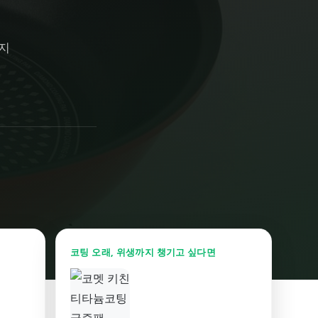
지
코팅 오래, 위생까지 챙기고 싶다면