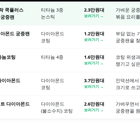
락 쿡플러스
티타늄 3중
2.3만원대
가벼운 궁
논스틱
보러가기 →
볶음 요리를
 궁중팬
이아몬드 궁중팬
다이아몬드
1.2만원대
부담 없는 
코팅
보러가기 →
궁중팬을 찾
타늄코팅
티타늄 4중
1.6만원대
코팅 위생과
보러가기 →
챙기고 싶은
다이아몬드
다이아몬드
3.7만원대
인덕션에서
코팅
보러가기 →
크기로 쓰고
스트 다이아몬드
다이아몬드
2.6만원대
가벼우면서
(불소수지) 코팅
보러가기 →
궁중팬을 원