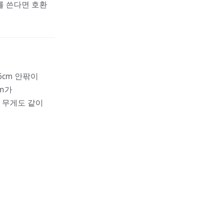
를 쓴다면 호환
6cm 안팎이
cm가
 무게도 같이