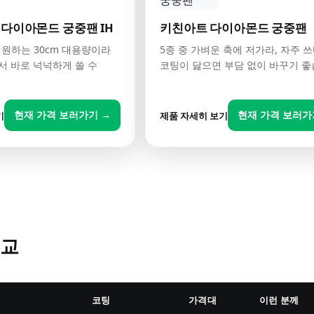
 다이아몬드 궁중팬 IH
키친아트 다이아몬드 궁중팬
지원하는 30cm 대용량이라
5종 중 가벼운 축에 저가라, 자주 
서 바로 넉넉하게 쓸 수
코팅이 닳으면 부담 없이 바꾸기 
현재 가격 보러가기 →
현재 가격 보러가
기
제품 자세히 보기
비교
코팅
가격대
이런 분께