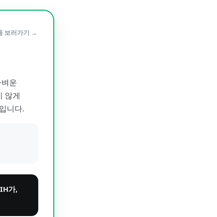
품 보러가기 →
가벼운
지 않게
입니다.
H가,