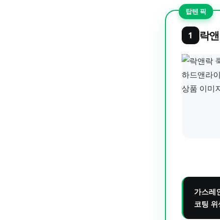
탑텐 픽
락앤
1
가스레인
코팅 위