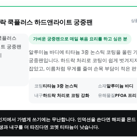
락 쿡플러스 하드앤라이트 궁중팬
상
가벼운 궁중팬으로 매일 볶음 요리를 하고 싶은 분
알루미늄 바디에 티타늄 3중 논스틱 코팅을 올린 
궁중팬입니다. 하드락 처리로 코팅이 쉽게 벗겨지
잡았고, 이름처럼 무게를 줄여 손목 부담이 적은 편
코팅
티타늄 3중 논스틱
소재
알루미늄 바디
내구
하드락 처리로 코팅 강화
유해물질
PFOA 프리
지에서 가볍게 쓰기에는 무난합니다. 인덕션을 쓴다면 해피콜 몬드 I
생과 내구를 더 따진다면 코멧 티타늄이 낫습니다.