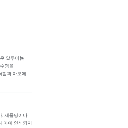
벼운 알루미늄
 수명을
긁힘과 마모에
다. 제품명이나
나 아예 인식되지