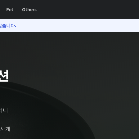
Pet
Others
받습니다.
션
더니
을
 사게