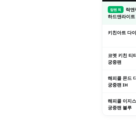
락앤
탑텐 픽
하드앤라이트
키친아트 다
코멧 키친 티
궁중팬
해피콜 몬드 
궁중팬 IH
해피콜 이지
궁중팬 블루