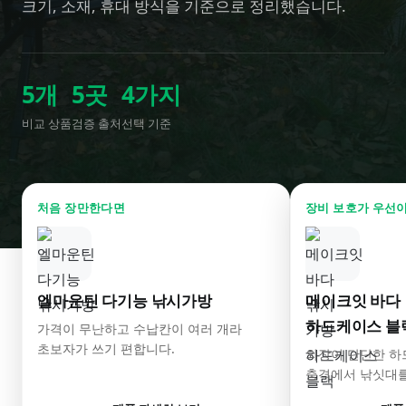
크기, 소재, 휴대 방식을 기준으로 정리했습니다.
5
개
5
곳
4
가지
비교 상품
검증 출처
선택 기준
처음 장만한다면
장비 보호가 우선
엘마운틴 다기능 낚시가방
메이크잇 바다 
하드케이스 블
가격이 무난하고 수납칸이 여러 개라
초보자가 쓰기 편합니다.
외장이 단단한 하
충격에서 낚싯대를