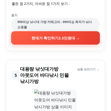
좋은 점
2
가지, 아쉬운 점
1
가지 보기
출처
999피싱 낚시대 가방 카테고리 - 999피싱 최저가 낚시
쇼핑몰
현재가 확인하기
2.3만원대
→
대용량 낚싯대가방
상품 보러가기 →
아웃도어 바다낚시 민물
5
낚시가방