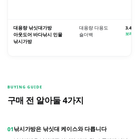
대용량 낚싯대가방
대용량 다용도
3.4만
아웃도어 바다낚시 민물
숄더백
보러가기
낚시가방
BUYING GUIDE
구매 전 알아둘
4
가지
낚시가방은 낚싯대 케이스와 다릅니다
01