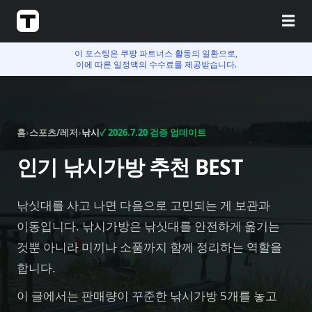
☰
이 포스팅은 쿠팡 파트너스 활동의 일환으로,
이에 따른 일정액의 수수료를 제공받습니다.
홈
›
스포츠/레저
›
낚시
✓
2026.7.20
검증 업데이트
인기 낚시가방 추천 BEST
낚싯대를 사고 나면 다음으로 고민되는 게 보관과
이동입니다. 낚시가방은 낚싯대를 안전하게 옮기는
것뿐 아니라 미끼나 소품까지 함께 정리하는 역할을
합니다.
이 글에서는 판매량이 꾸준한 낚시가방 5개를 놓고