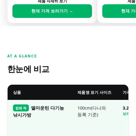
제품 자세히 보기
제품
현재 가격 보러가기 →
현재 가
AT A GLANCE
한눈에 비교
상품
제품명 표기 사이즈
가격대
엘마운틴 다기능
100cm(다나와
3.2만
탑텐 픽
등록 기준)
보러가기
낚시가방