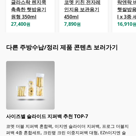
글라스락 렌지쿡
코멧 키친 전자레
락앤락 
촉촉한 햇밥용기
인지용 보관용기
햇쌀밥용
원형 350ml
450ml
l x 3종
27,400
7,890
16,910
원
원
다른
주방수납/정리
제품 콘텐츠 보러가기
사이즈별 슬라이드 지퍼백 추천 TOP-7
코멧 더블 지퍼백 혼합팩, 이지엔 슬라이더 지퍼백, 프로그 더블지
퍼백 4종 혼합세트, 크린랲 크린 이중지퍼백 대형, EZn이지엔 슬