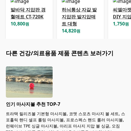
발바닥 지압판 경
하늬통상 자갈 발
씨엘마켓
혈매트 CT-720K
지압판 발지압매
DIY 지
10,800
트 대형
1,750
원
원
14,820
원
다른
건강/의료용품
제품 콘텐츠 보러가기
인기 마사지볼 추천 TOP-7
트라택 릴리즈볼 기본형 마사지볼, 코멧 스포츠 마사지 볼 세트, 스
포홀릭 핸디 셀프 롤링 마사지볼, 프로스펙스 핸드 롤러 마사지볼,
런웨이브 TPE 싱글 마사지볼, 아리프 마사지 지압 볼 싱글, 오짐