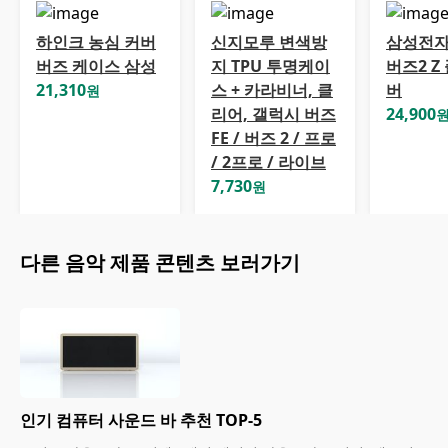
하인크 농심 커버
신지모루 변색방
삼성전자
버즈 케이스 삼성
지 TPU 투명케이
버즈2 Z
21,310
스 + 카라비너, 클
버
원
리어, 갤럭시 버즈
24,900
FE / 버즈 2 / 프로
/ 2프로 / 라이브
7,730
원
다른
음악
제품 콘텐츠 보러가기
인기 컴퓨터 사운드 바 추천 TOP-5