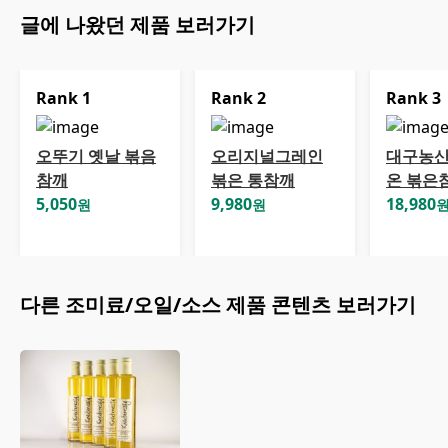
글에 나왔던 제품 보러가기
Rank
1
Rank
2
Rank
3
오뚜기 옛날 볶음
오리지널그레인
대구농산
참깨
볶은 통참깨
온 볶은
5,050
9,980
18,980
원
원
다른
조미료/오일/소스
제품 콘텐츠 보러가기