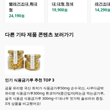
빨래건조대 특대
대 대형 청색
래건조
형
19,900
14,290
원
24,190
원
다른
기타
제품 콘텐츠 보러가기
인기 식용금가루 추천 TOP 3
금꽃 유리병 국산 최저가 식용금가루50mg 순수국산, 사쿠다금박
유리병 식용금가루300mg 튜코마카(중간입자)먹는금 먹는금가루,
설국 식용금 식용금가루 300mg~!! 대나무 젓가락 솔브러쉬 증정.
3개 상품을 비교했어요!