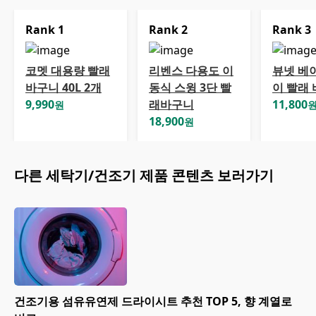
Rank
1
Rank
2
Rank
3
코멧 대용량 빨래
리벤스 다용도 이
뷰넷 베
바구니 40L 2개
동식 스윙 3단 빨
이 빨래
9,990
래바구니
11,800
원
18,900
원
다른
세탁기/건조기
제품 콘텐츠 보러가기
건조기용 섬유유연제 드라이시트 추천 TOP 5, 향 계열로