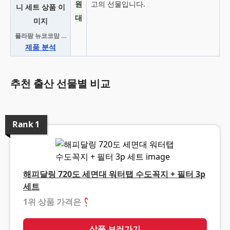
원
고의 선물입니다.
대
플라팜 뉴코코맘 트롤리 기저귀정리함 3단 캡형 + 칸막이 전체 + 보조바구니 세트
제품 분석
추천 출산 선물별 비교
Rank
1
해피달링 720도 세면대 워터탭 수도꼭지 + 필터 3p
세트
1위 상품 가격은
❓
상품 보러가기