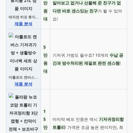
만
알아보고 없거나 선물해 준 친구가 없
원
다면 바로 센스있는 친구
가 될 수 있어
매직캔 히포 휴지통 21L
대
요!
제품 분석
5
만
기저귀 가방도 필수죠? 10개의
수납 공
원
간과 방수처리된 재질로 완전 센스템
!
대
마롤로뜨 캔버스 기저귀가방 + 생활방수 이너백 세트
제품 분석
1
5
마지막 베프 인증은 역시
기저귀정리함
만
트롤리
! 가격은 조금 높은 편이지만, 최