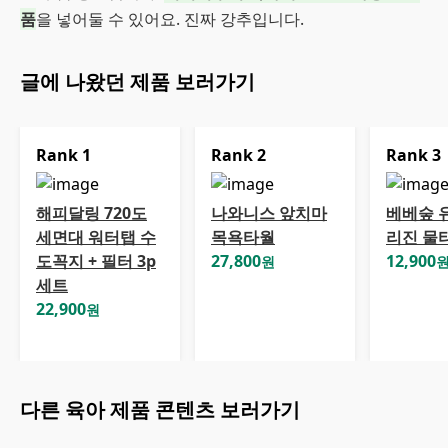
품
을 넣어둘 수 있어요. 진짜 강추입니다.
글에 나왔던 제품 보러가기
Rank
1
Rank
2
Rank
3
해피달링 720도
나와니스 앞치마
베베숲 
세면대 워터탭 수
목욕타월
리진 물
도꼭지 + 필터 3p
27,800
12,900
원
세트
22,900
원
다른
육아
제품 콘텐츠 보러가기