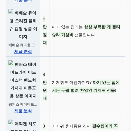
1
만
아기 있는 집에는
항상 부족한 게 물티
원
슈라 가성비
선물입니다.
대
베베숲 유아용 오리진 물티슈 캡형
제품 분석
4
만
기저귀도 마찬가지죠?
아기 있는 집에
원
서는 두팔 벌려 환영인 기저귀 선물
!
대
팸퍼스 베이비드라이 이노머스팩 밴드형 기저귀 아동공용
제품 분석
3
기저귀 휴지통은 진짜
필수템이라 꼭