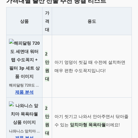
가격대별 출산 선물 추천 종결 리스트
가
상품
격
용도
대
2
만
아기 엉덩이 씻길 때 수전에 설치하면
원
매우 편한 수도꼭지입니다!
대
해피달링 720도 세면대 워터탭 수도꼭지 + 필터 3p 세트
제품 분석
2
만
아기 씻기고 나와서 안아주면서 닦아줄
원
수 있는
앞치마형 목욕타월
이에요!
나와니스 앞치마 목욕타월
대
제품 분석