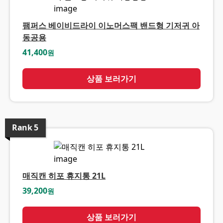
팸퍼스 베이비드라이 이노머스팩 밴드형 기저귀 아
동공용
41,400
원
상품 보러가기
Rank
5
매직캔 히포 휴지통 21L
39,200
원
상품 보러가기