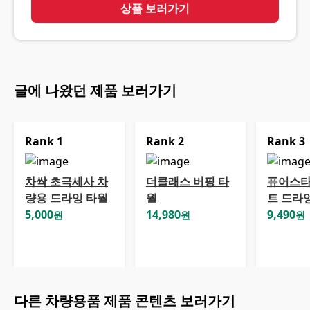
상품 보러가기
글에 나왔던 제품 보러가기
Rank
1
Rank
2
Rank
3
차싹 초극세사 차
더클래스 버핑 타
퓨어스타
량용 드라잉 타월
월
트 드라
5,000
14,980
9,490
원
원
원
다른
차량용품
제품 콘텐츠 보러가기