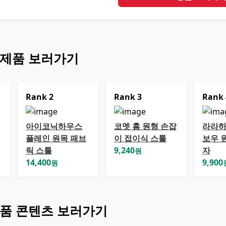
 제품 보러가기
Rank
2
Rank
3
Rank
아이코닉하우스
코멧 홈 원형 손잡
라라하
플레인 원목 패브
이 접이식 스툴
보우 
릭 스툴
9,240
자
원
14,400
9,900
원
품 콘텐츠 보러가기