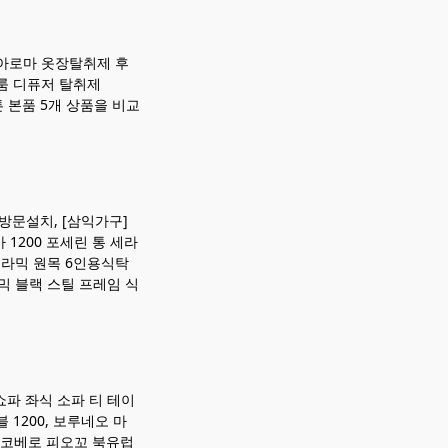
아로마 옷장탈취제 후
룸 디퓨저 탈취제
튼 본품 5개 상품을 비교
 방문설치, [삼익가구]
1200 포세린 통 세라
세라믹 원목 6인용식탁
믹 블랙 스틸 프레임 식
쇼파 좌식 소파 티 테이
 1200, 보루네오 마
 리코베로 피오꼬 북유럽