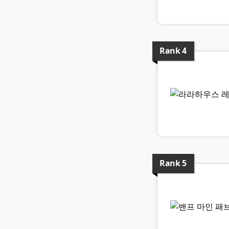
Rank
4
Rank
5