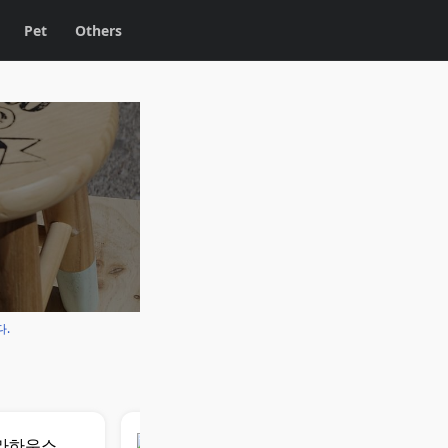
Pet
Others
다.