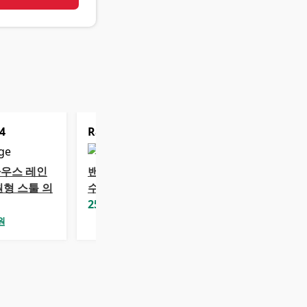
4
Rank
5
우스 레인
밴프 마인 패브릭
원형 스툴 의
수납스툴
25,010
원
원