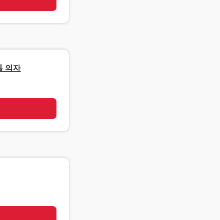
기
툴 의자
기
기