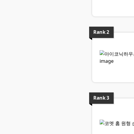
Rank
2
Rank
3