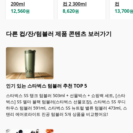
200ml
컵 2 300ml
컵
12,560
8,620
13,700
원
원
다른
컵/잔/텀블러
제품 콘텐츠 보러가기
인기 있는 스타벅스 텀블러 추천 TOP 5
스타벅스 SS 탱크 텀블러 503ml + 선물박스 + 쇼핑백 세트, [스타
벅스] SS 엘마 블랙 텀블러(스타벅스 선물포장), 스타벅스 SS 우디
하우스 텀블러 591ml, 스타벅스 SS 뉴트럴 밸류 텀블러 473ml, 스
탠리 에어로라이트 진공 텀블러 5개 상품을 비교했어요!