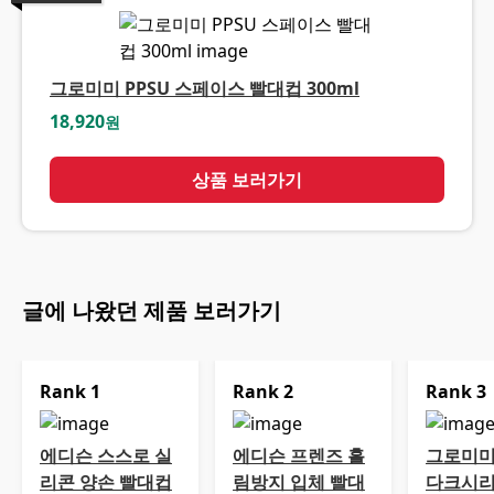
그로미미 PPSU 스페이스 빨대컵 300ml
18,920
원
상품 보러가기
글에 나왔던 제품 보러가기
Rank
1
Rank
2
Rank
3
에디슨 스스로 실
에디슨 프렌즈 흘
그로미미 
리콘 양손 빨대컵
림방지 입체 빨대
다크시리