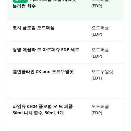
(EDP)
보러
블라썸 향수
코치 플로럴 오드퍼퓸
오드퍼퓸
2.
(EDP)
보러
랑방 에끌라 드 아르페쥬 EDP 세트
오드퍼퓸
3.
(EDP)
보러
캘빈클라인 CK one 오드뚜왈렛
오드뚜왈렛
2.
(EDT)
보러
라임유 CH24 플로럴 오 드 퍼퓸
오드퍼퓸
4.
50ml 니치 향수, 50ml, 1개
(EDP)
보러