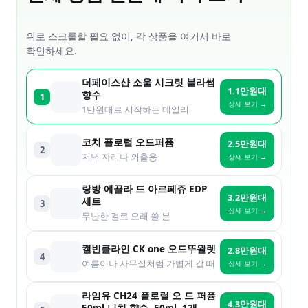
위로 스크롤할 필요 없이, 각 상품을 여기서 바로
확인하세요.
더페이스샵 소울 시크릿 블라썸
1.1만원대
향수
1
상세 보기 →
1만원대로 시작하는 데일리
코치 플로럴 오드퍼퓸
2.5만원대
2
저녁 자리나 외출용
상세 보기 →
랑방 에끌라 드 아르페쥬 EDP
3.2만원대
세트
3
상세 보기 →
무난한 걸로 오래 쓸 분
캘빈클라인 CK one 오드뚜왈렛
2.8만원대
4
여름이나 사무실처럼 가볍게 갈 때
상세 보기 →
라임유 CH24 플로럴 오 드 퍼퓸
4.3만원대