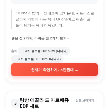
CK one과 탑의 파인애플이 겹치는데, 시트러스로
끝까지 가볍게 가는 쪽이 CK one이고 패츌리로
눌러 남기는 쪽이 이쪽입니다.
좋은 점
2
가지, 아쉬운 점
2
가지 보기
출처
코치 플로럴 EDP 50ml (다나와)
코치 플로럴 EDP 30ml (다나와)
현재가 확인하기
2.5만원대
→
랑방 에끌라 드 아르페쥬
상품 보러가기 →
3
EDP 세트