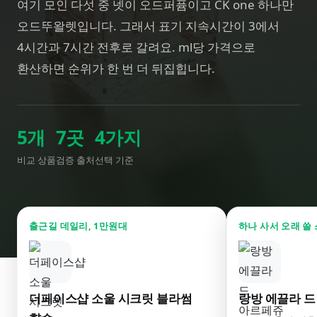
여기 모인 다섯 중 넷이 오드퍼퓸이고 CK one 하나만
오드뚜왈렛입니다. 그래서 표기 지속시간이 3에서
4시간과 7시간 전후로 갈려요. ml당 가격으로
환산하면 순위가 한 번 더 뒤집힙니다.
5
개
7
곳
4
가지
비교 상품
검증 출처
선택 기준
출근길 데일리, 1만원대
하나 사서 오래 쓸
더페이스샵 소울 시크릿 블라썸
랑방 에끌라 드