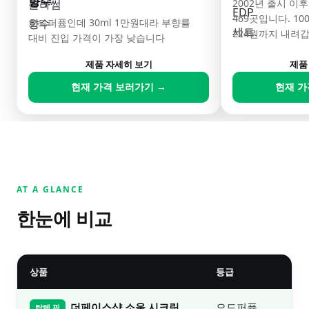
향수
2002년 출시 이
469곳입니다. 10
오드퍼퓸인데 30ml 1만원대라 부향률
224원까지 내려
대비 진입 가격이 가장 낮습니다
제품 자세히 보기
제품
현재 가격 보러가기 →
현재 가
AT A GLANCE
한눈에 비교
상품
등급
가
더페이스샵 소울 시크릿
오드퍼퓸
1.
탑텐 픽