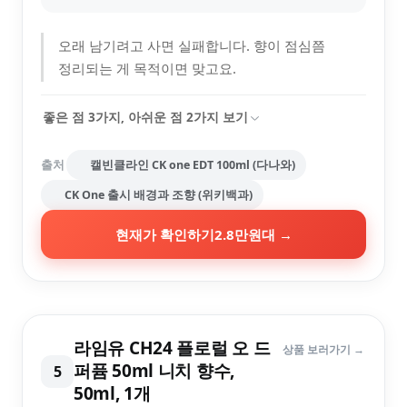
오래 남기려고 사면 실패합니다. 향이 점심쯤
정리되는 게 목적이면 맞고요.
좋은 점
3
가지, 아쉬운 점
2
가지 보기
출처
캘빈클라인 CK one EDT 100ml (다나와)
CK One 출시 배경과 조향 (위키백과)
현재가 확인하기
2.8만원대
→
라임유 CH24 플로럴 오 드
상품 보러가기 →
퍼퓸 50ml 니치 향수,
5
50ml, 1개