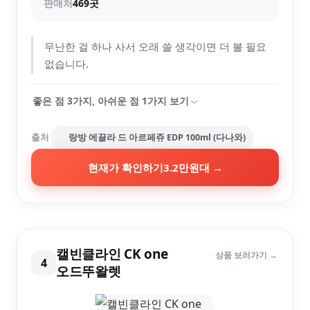
판매처
469곳
무난한 걸 하나 사서 오래 쓸 생각이면 더 볼 필요
없습니다.
좋은 점
3
가지, 아쉬운 점
1
가지 보기
출처
랑방 에끌라 드 아르페쥬 EDP 100ml (다나와)
현재가 확인하기
3.2만원대
→
캘빈클라인 CK one
상품 보러가기 →
4
오드뚜왈렛