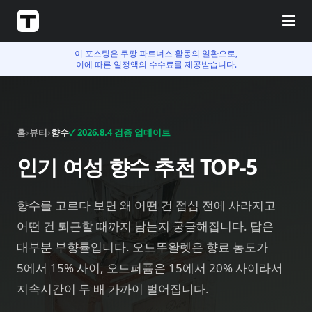
☰
이 포스팅은 쿠팡 파트너스 활동의 일환으로,
이에 따른 일정액의 수수료를 제공받습니다.
홈
›
뷰티
›
향수
✓
2026.8.4
검증 업데이트
인기 여성 향수 추천 TOP-5
향수를 고르다 보면 왜 어떤 건 점심 전에 사라지고
어떤 건 퇴근할 때까지 남는지 궁금해집니다. 답은
대부분 부향률입니다. 오드뚜왈렛은 향료 농도가
5에서 15% 사이, 오드퍼퓸은 15에서 20% 사이라서
지속시간이 두 배 가까이 벌어집니다.