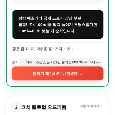
랑방 에끌라와 공개 노트가 상당 부분
겹칩니다. 100ml를 덜컥 들이기 부담스럽다면
30ml부터 써 보는 게 순서입니다.
좋은 점
3
가지, 아쉬운 점
1
가지 보기
출처
더페이스샵 소울 시크릿 블러썸 EDP 30ml (다나와)
현재가 확인하기
1.1만원대
→
코치 플로럴 오드퍼퓸
상품 보러가기 →
2