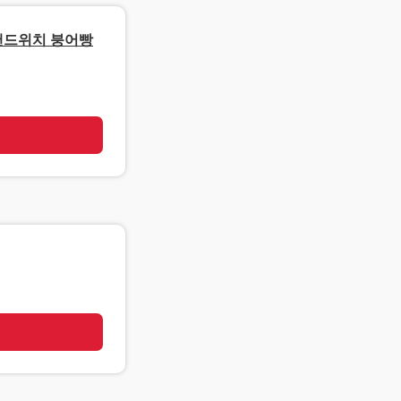
 샌드위치 붕어빵
기
기