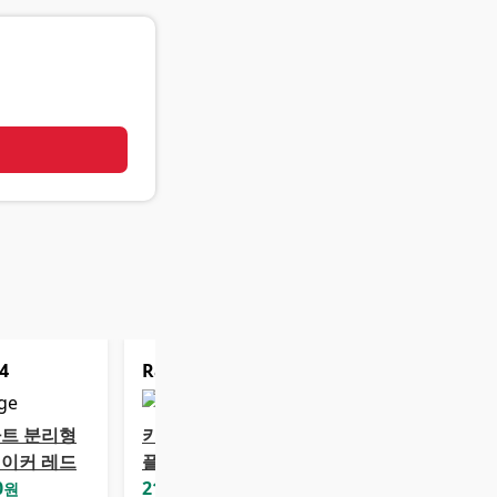
기
4
Rank
5
트 분리형
키친아트 미니 와
이커 레드
플메이커
0
21,880
원
원