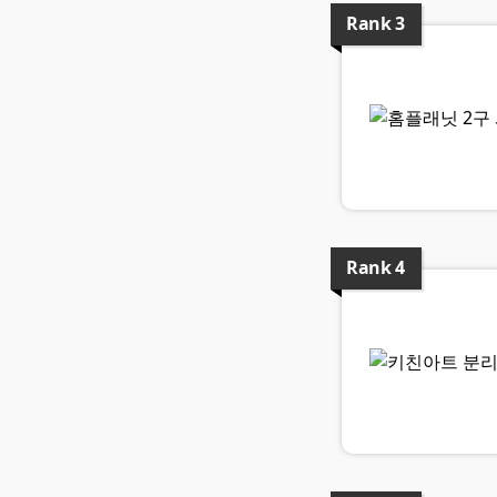
Rank
3
Rank
4