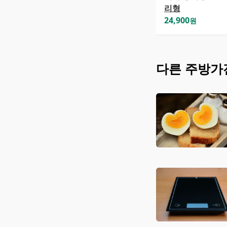
리형
24,900
원
다른
주방가