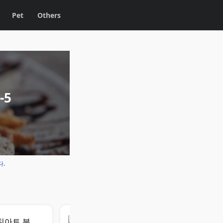
Pet
Others
-5
다.