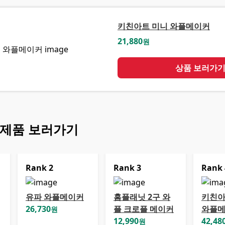
키친아트 미니 와플메이커
21,880
원
상품 보러가
 제품 보러가기
Rank
2
Rank
3
Rank
유파 와플메이커
홈플래닛 2구 와
키친아
26,730
플 크로플 메이커
와플메
원
12,990
42,48
원