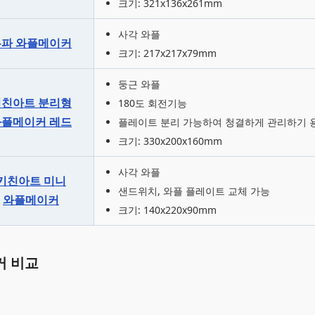
크기: 321x136x261mm
사각 와플
유파 와플메이커
크기: 217x217x79mm
둥근 와플
키친아트 분리형
180도 회전기능
와플메이커 레드
플레이트 분리 가능하여 청결하게 관리하기 
크기: 330x200x160mm
사각 와플
키친아트 미니
샌드위치, 와플 플레이트 교체 가능
와플메이커
크기: 140x220x90mm
커 비교