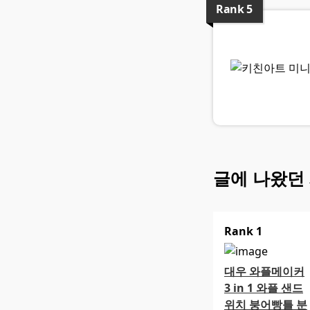
Rank
5
글에 나왔던
Rank
1
대우 와플메이커
3 in 1 와플 샌드
위치 붕어빵틀 분