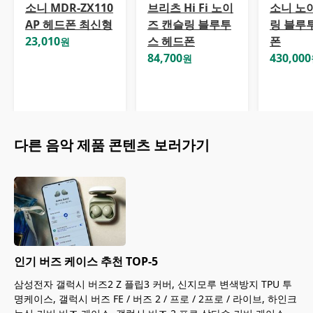
소니 MDR-ZX110
브리츠 Hi Fi 노이
소니 노
AP 헤드폰 최신형
즈 캔슬링 블루투
링 블루
23,010
스 헤드폰
폰
원
84,700
430,000
원
다른
음악
제품 콘텐츠 보러가기
인기 버즈 케이스 추천 TOP-5
삼성전자 갤럭시 버즈2 Z 플립3 커버, 신지모루 변색방지 TPU 투
명케이스, 갤럭시 버즈 FE / 버즈 2 / 프로 / 2프로 / 라이브, 하인크