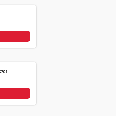
기
701
기