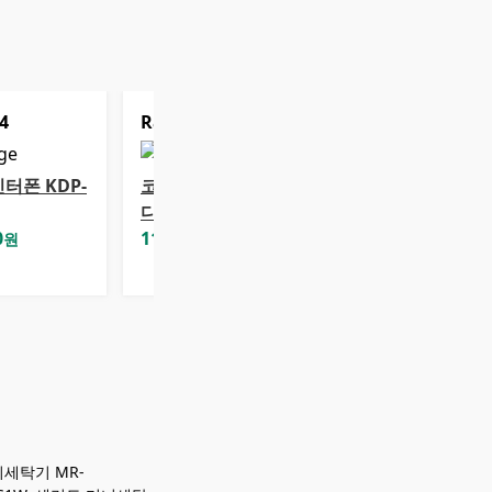
4
Rank
5
터폰 KDP-
코콤 아날로그 비
디오폰 KCV-S701
0
119,300
원
원
니세탁기 MR-