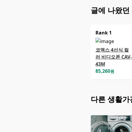
글에 나왔던
Rank
1
코맥스 4선식 컬
러 비디오폰 CAV-
43M
85,260
원
다른
생활가