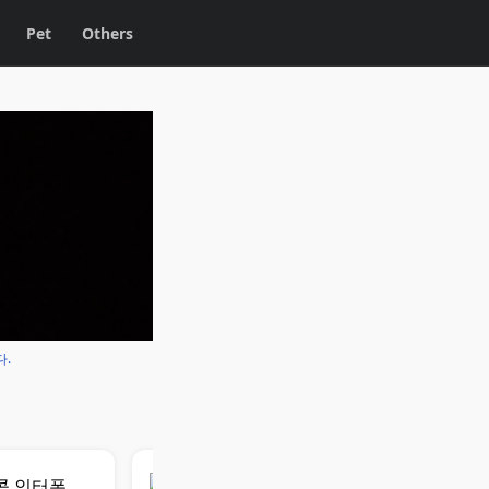
Pet
Others
다.