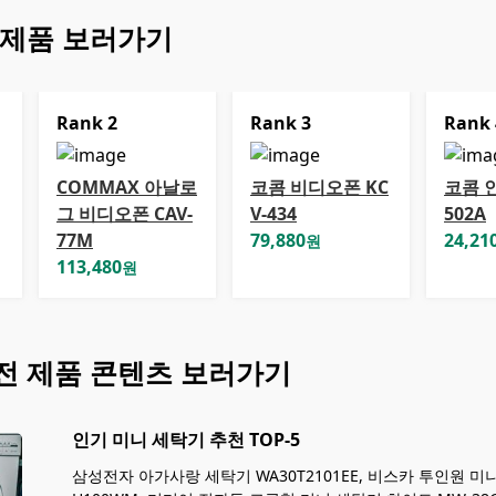
 제품 보러가기
Rank
2
Rank
3
Rank
COMMAX 아날로
코콤 비디오폰 KC
코콤 인
그 비디오폰 CAV-
V-434
502A
77M
79,880
24,21
원
113,480
원
전
제품 콘텐츠 보러가기
인기 미니 세탁기 추천 TOP-5
삼성전자 아가사랑 세탁기 WA30T2101EE, 비스카 투인원 미