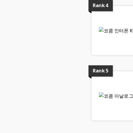
Rank
4
Rank
5