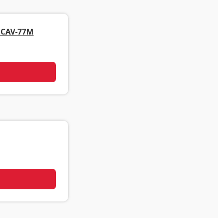
AV-77M
기
기