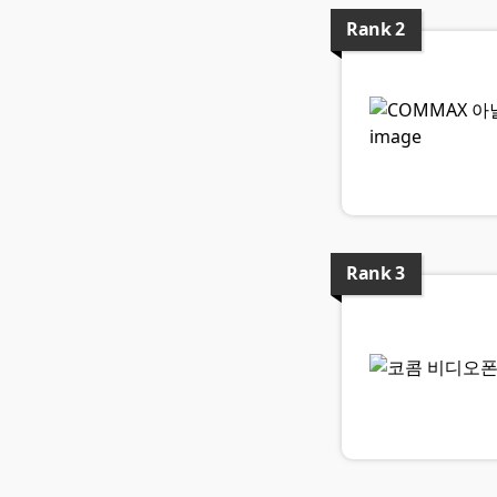
Rank
2
Rank
3