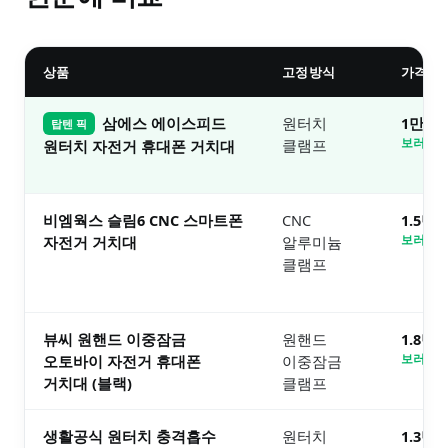
상품
고정방식
가격대
삼에스 에이스피드
원터치
1만원
탑텐 픽
클램프
보러가기
원터치 자전거 휴대폰 거치대
비엠웍스 슬림6 CNC 스마트폰
CNC
1.5만
자전거 거치대
알루미늄
보러가기
클램프
뷰씨 원핸드 이중잠금
원핸드
1.8만
오토바이 자전거 휴대폰
이중잠금
보러가기
거치대 (블랙)
클램프
생활공식 원터치 충격흡수
원터치
1.3만