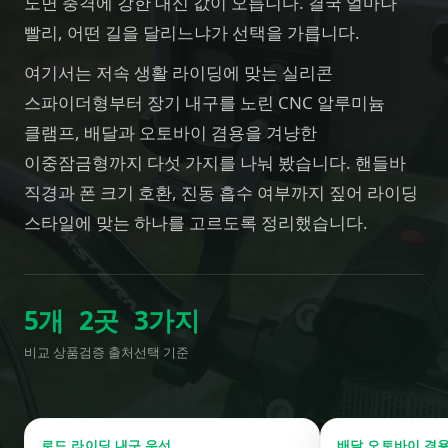
노면 충격에 강한 대신 값이 오릅니다. 결국 얼마나
빨리, 어떤 길을 달리느냐가 선택을 가릅니다.
여기서는 저속 생활 라이딩에 맞는 실리콘
스파이더형부터 장기 내구를 노린 CNC 알루미늄
클램프, 배달과 오토바이 겸용을 겨냥한
이중잠금형까지 다섯 가지를 나눠 봤습니다. 핸들바
직경과 폰 크기 호환, 진동 흡수 여부까지 짚어 라이딩
스타일에 맞는 하나를 고르도록 정리했습니다.
5
개
2
곳
3
가지
비교 상품
검증 출처
선택 기준
로드 라이딩 내구 우선
배달 오토바이 겸