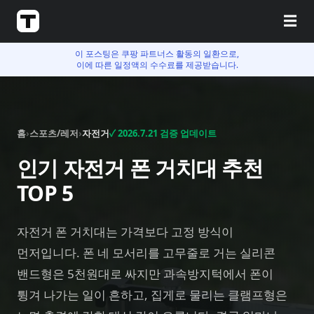
☰
이 포스팅은 쿠팡 파트너스 활동의 일환으로,
이에 따른 일정액의 수수료를 제공받습니다.
홈
›
스포츠/레저
›
자전거
✓
2026.7.21
검증 업데이트
인기 자전거 폰 거치대 추천
TOP 5
자전거 폰 거치대는 가격보다 고정 방식이
먼저입니다. 폰 네 모서리를 고무줄로 거는 실리콘
밴드형은 5천원대로 싸지만 과속방지턱에서 폰이
튕겨 나가는 일이 흔하고, 집게로 물리는 클램프형은