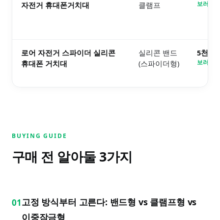
자전거 휴대폰거치대
클램프
보러가기
로어 자전거 스파이더 실리콘
실리콘 밴드
5천원
휴대폰 거치대
(스파이더형)
보러가기
BUYING GUIDE
구매 전 알아둘
3
가지
고정 방식부터 고른다: 밴드형 vs 클램프형 vs
01
이중잠금형