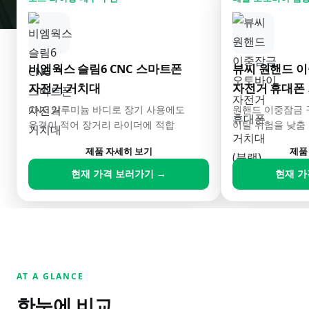
비엠웍스 슬림6 CNC 스마트폰
뷰씨 원핸드 
자전거 거치대
자전거 휴대폰 
CNC 알루미늄 바디로 장기 사용에도
원핸드 이중잠금 
유격이 적어 장거리 라이더에 적합
이탈 위험을 낮춤
제품 자세히 보기
제품
현재 가격 보러가기 →
현재 가
AT A GLANCE
한눈에 비교