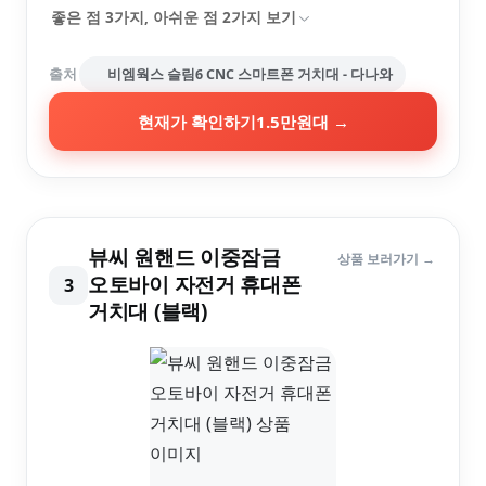
좋은 점
3
가지, 아쉬운 점
2
가지 보기
출처
비엠웍스 슬림6 CNC 스마트폰 거치대 - 다나와
현재가 확인하기
1.5만원대
→
뷰씨 원핸드 이중잠금
상품 보러가기 →
오토바이 자전거 휴대폰
3
거치대 (블랙)