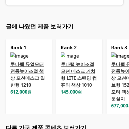
글에 나왔던 제품 보러가기
Rank
1
Rank
2
Rank
3
루나랩 듀얼모터
루나랩 높이조절
루나랩 
전동높이조절 책
모션 데스크 거치
전동높이
상 모션데스크 일
형 LITE 스탠딩 컴
상 모션
반형 1210
퓨터 책상 1010
브형 152
612,000
145,000
모터 책
원
원
문설치
677,000
다른
가구
제품 콘텐츠 보러가기