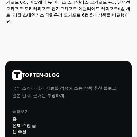
카포트 6컵, 비알레띠 뉴 비너스 스테인레스 모카포트 4컵, 인덕션
모카포트 모카커피포트 전기모카포트 이탈리아드 커피포트6종 세
트, 리큅 스테인리스 강화유리 모카포트 6컵 5개 상품을 비교했어
요!
TOPTEN-BLOG
공식 스펙과 공개 자료를 검증해 쓰는 상품 추천 블로그.
결론 먼저, 근거는 투명하게.
둘러보기
홈
전체 추천 글
앱 추천