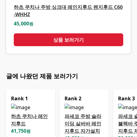
하츠 쿠치나 주방 싱크대 레인지후드 렌지후드 C60
-WHHZ
45,000
원
상품 보러가기
글에 나왔던 제품 보러가기
Rank
1
Rank
2
Rank
3
하츠 쿠치나 레인
파세코 주방 슬라
파세코 
지후드
이딩 실버바 레인
블랙바 
41,750
지후드 자가설치
지후드 
원